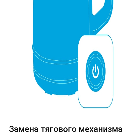
Театральная
Позняки
г. Киев, ул. Крещатик 44-А
г. Киев, ул. Анны Ахматовой, 30
Оболонь
Дворец "Украина"
г. Киев, ТЦ LAKE PLAZA, ул. Героев
г. Киев, ул. Казимира Малевича, 87
полка «Азов», 12
Дарница
г. Киев, Комфорт Таун, ул.
Березнева, 16, корпус 3
RU
UK
Замена тягового механизма