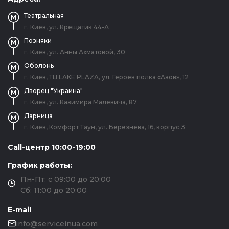
Театральная
г. Киев, ул. Крещатик 44-А
Позняки
г. Киев, ул. Анны Ахматовой, 30
Оболонь
г. Киев, ТЦ LAKE PLAZA, ул. Героев полка «Азов», 12
Дворец "Украина"
г. Киев, ул. Казимира Малевича, 87
Дарница
г. Киев, Комфорт Таун, ул. Березнева, 16, корпус 3
Call-центр 10:00-19:00
График работы:
Пн-Пт: с 09:00 до 20:00
Сб: 11:00 до 20:00
E-mail
info@serviceinua.com