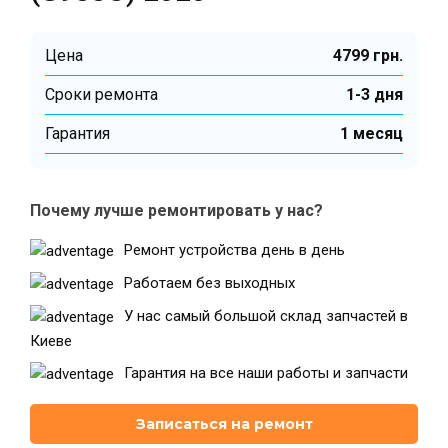
Цена
4799 грн.
Театральная
Позняки
г. Киев, ул. Крещатик 44-А
г. Киев, ул. Анны Ахматовой, 30
Cроки ремонта
1-3 дня
Оболонь
Дворец "Украина"
Гарантия
1 месяц
г. Киев, ТЦ LAKE PLAZA, ул. Героев
г. Киев, ул. Казимира Малевича, 87
полка «Азов», 12
Дарница
Почему лучше ремонтировать у нас?
г. Киев, Комфорт Таун, ул.
Березнева, 16, корпус 3
Ремонт устройства день в день
Работаем без выходных
У нас самый большой склад запчастей в
Киеве
RU
UK
Гарантия на все наши работы и запчасти
Записаться на ремонт