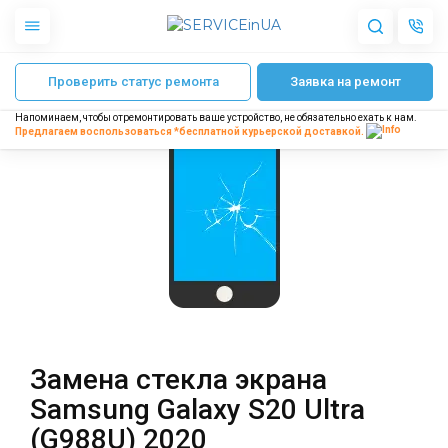
Главная
Ремонт телефонов Samsung
Ремонт Samsung Galaxy S20 Ultr
Проверить статус ремонта
Заявка на ремонт
Apple
Гаджеты
Напоминаем, чтобы отремонтировать ваше устройство, не обязательно ехать к нам.
Акустика
Предлагаем воспользоваться *бесплатной
курьерской доставкой.
Dyson
Бытовая техника
Другое
О нас
Доставка и оплата
Отзывы
Блог
Замена стекла экрана
Партнерам
Samsung Galaxy S20 Ultra
Интернет-магазин
(G988U) 2020
Запчасти для смартфонов