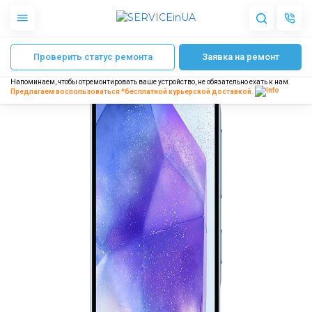
Главная
Ремонт телефонов Samsung
Ремонт Samsung Galaxy A55 (A5
Проверить статус ремонта
Заявка на ремонт
Apple
Гаджеты
Напоминаем, чтобы отремонтировать ваше устройство, не обязательно ехать к нам.
Акустика
Предлагаем воспользоваться *бесплатной
курьерской доставкой.
Dyson
Бытовая техника
Другое
О нас
Доставка и оплата
Отзывы
Блог
Партнерам
Интернет-магазин
Запчасти для смартфонов