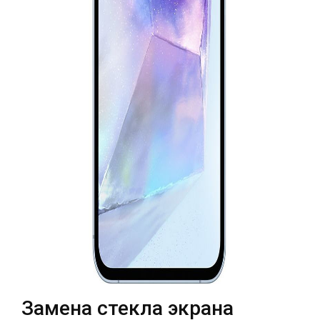
Театральная
Позняки
г. Киев, ул. Крещатик 44-А
г. Киев, ул. Анны Ахматовой, 30
Оболонь
Дворец "Украина"
г. Киев, ТЦ LAKE PLAZA, ул. Героев
г. Киев, ул. Казимира Малевича, 87
полка «Азов», 12
Дарница
г. Киев, Комфорт Таун, ул.
Березнева, 16, корпус 3
RU
UK
Замена стекла экрана