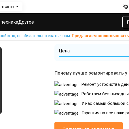
онтакты
msung
Ремонт Samsung Galaxy Tab 2
Замена шлейфа аудио раз
Замена шлейф
 техника
Другое
Samsung Galaxy
ойство, не обязательно ехать к нам.
Предлагаем воспользовать
Цена
Почему лучше ремонтировать у 
Ремонт устройства ден
Работаем без выходны
У нас самый большой с
Гарантия на все наши р