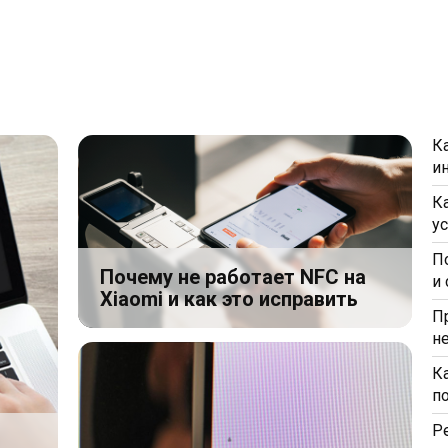
К
и
К
у
П
Почему не работает NFC на
и
Xiaomi и как это исправить
П
н
К
п
Р