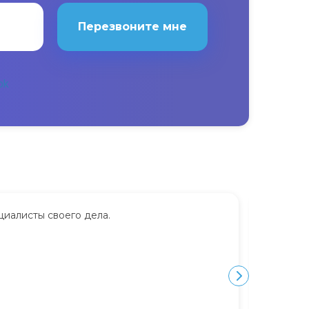
Перезвоните мне
циалисты своего дела.
Сдавала
дорого.