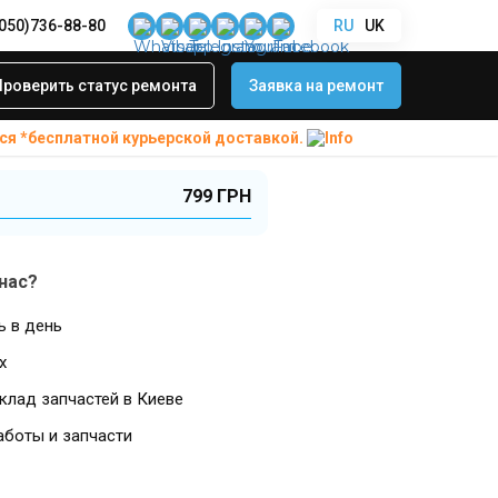
(050)736-88-80
RU
UK
ъема Samsung Galaxy Tab 2
а аудио разъема
Проверить статус ремонта
Заявка на ремонт
 Tab 2
ся *бесплатной
курьерской доставкой.
799 ГРН
нас?
ь в день
х
клад запчастей в Киеве
аботы и запчасти