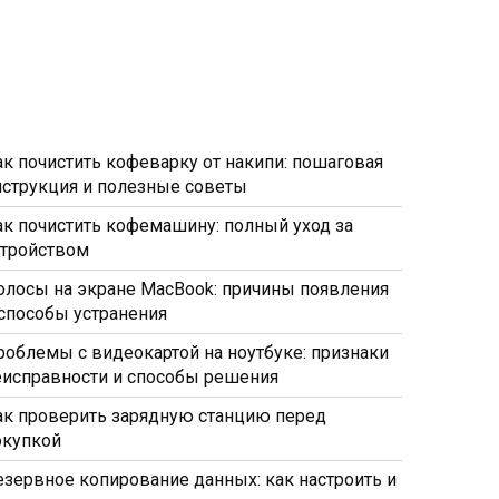
ак почистить кофеварку от накипи: пошаговая
нструкция и полезные советы
ак почистить кофемашину: полный уход за
стройством
олосы на экране MacBook: причины появления
 способы устранения
роблемы с видеокартой на ноутбуке: признаки
еисправности и способы решения
ак проверить зарядную станцию перед
окупкой
езервное копирование данных: как настроить и