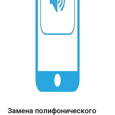
Театральная
Позняки
г. Киев, ул. Крещатик 44-А
г. Киев, ул. Анны Ахматовой, 30
Оболонь
Дворец "Украина"
г. Киев, ТЦ LAKE PLAZA, ул. Героев
г. Киев, ул. Казимира Малевича, 87
полка «Азов», 12
Дарница
г. Киев, Комфорт Таун, ул.
Березнева, 16, корпус 3
RU
UK
Замена полифонического