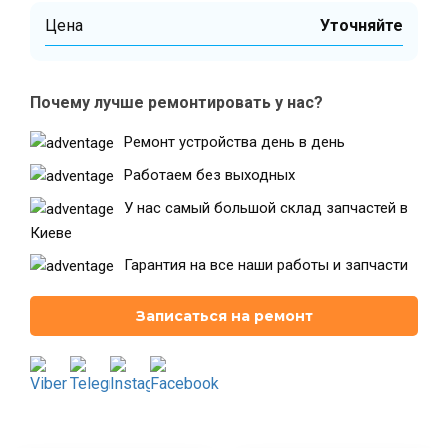
Цена
Уточняйте
Театральная
Позняки
г. Киев, ул. Крещатик 44-А
г. Киев, ул. Анны Ахматовой, 30
Почему лучше ремонтировать у нас?
Оболонь
Дворец "Украина"
Ремонт устройства день в день
г. Киев, ТЦ LAKE PLAZA, ул. Героев
г. Киев, ул. Казимира Малевича, 87
полка «Азов», 12
Работаем без выходных
Дарница
У нас самый большой склад запчастей в
г. Киев, Комфорт Таун, ул.
Березнева, 16, корпус 3
Киеве
Гарантия на все наши работы и запчасти
Записаться на ремонт
RU
UK