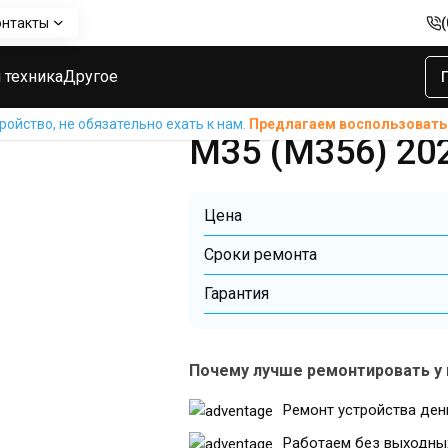
онтакты
msung Galaxy M35 (M356) 2024
Замена дисплейного модуля с р
Замена диспле
 техника
Другое
рамкой ORIG S
ойство, не обязательно ехать к нам.
Предлагаем воспользовать
M35 (M356) 20
Цена
Cроки ремонта
Гарантия
Почему лучше ремонтировать у 
Ремонт устройства ден
Работаем без выходны