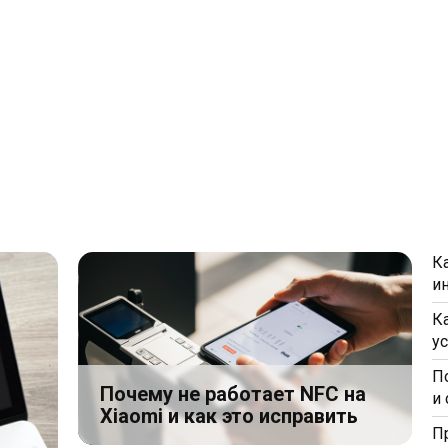
К
и
К
у
П
Почему не работает NFC на
и
Xiaomi и как это исправить
П