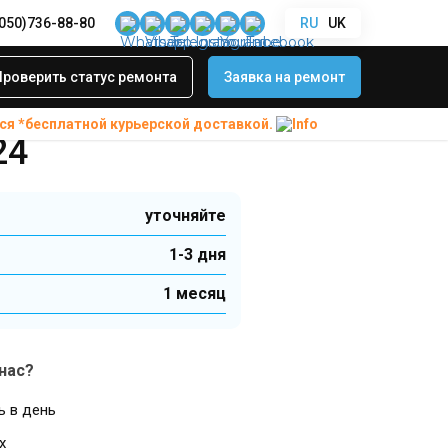
(050)736-88-80
RU
UK
амкой ORIG Samsung Galaxy M35 (M356) 2024
йного модуля с
Проверить статус ремонта
Заявка на ремонт
amsung Galaxy
ся *бесплатной
курьерской доставкой.
24
уточняйте
1-3 дня
1 месяц
нас?
ь в день
х