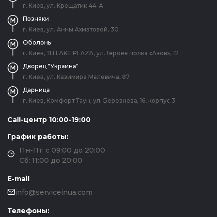
г. Киев, ул. Крещатик 44-А
Позняки
г. Киев, ул. Анны Ахматовой, 30
Оболонь
г. Киев, ТЦ LAKE PLAZA, ул. Героев полка «Азов», 12
Дворец "Украина"
г. Киев, ул. Казимира Малевича, 87
Дарница
г. Киев, Комфорт Таун, ул. Березнева, 16, корпус 3
Call-центр 10:00-19:00
График работы:
Пн-Пт: с 09:00 до 20:00
Сб: 11:00 до 20:00
E-mail
info@serviceinua.com
Телефоны: