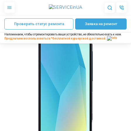
Главная
Ремонт телефонов Samsung
Ремонт Samsung Galaxy A16 (A1
Проверить статус ремонта
Заявка на ремонт
Apple
Гаджеты
Напоминаем, чтобы отремонтировать ваше устройство, не обязательно ехать к нам.
Акустика
Предлагаем воспользоваться *бесплатной
курьерской доставкой.
Dyson
Бытовая техника
Другое
О нас
Доставка и оплата
Отзывы
Блог
Партнерам
Интернет-магазин
Запчасти для смартфонов