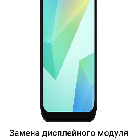
Театральная
Позняки
г. Киев, ул. Крещатик 44-А
г. Киев, ул. Анны Ахматовой, 30
Оболонь
Дворец "Украина"
г. Киев, ТЦ LAKE PLAZA, ул. Героев
г. Киев, ул. Казимира Малевича, 87
полка «Азов», 12
Дарница
г. Киев, Комфорт Таун, ул.
Березнева, 16, корпус 3
RU
UK
Замена дисплейного модуля