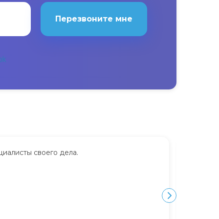
Перезвоните мне
циалисты своего дела.
Сдавала
дорого.