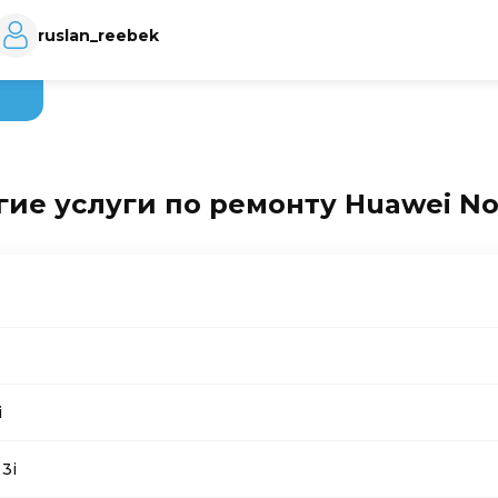
ruslan_reebek
ие услуги по ремонту Huawei No
i
3i