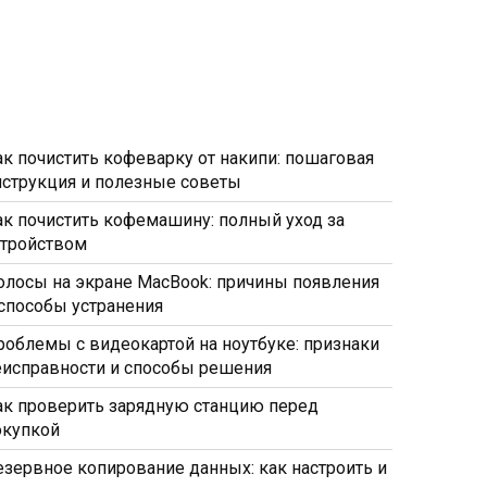
ак почистить кофеварку от накипи: пошаговая
нструкция и полезные советы
ак почистить кофемашину: полный уход за
стройством
олосы на экране MacBook: причины появления
 способы устранения
роблемы с видеокартой на ноутбуке: признаки
еисправности и способы решения
ак проверить зарядную станцию перед
окупкой
езервное копирование данных: как настроить и