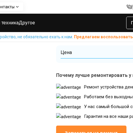
онтакты
i Nova 3i
Замена датчика приближения Huawei Nova 3i
Замена датчи
 техника
Другое
Huawei Nova 3i
ойство, не обязательно ехать к нам.
Предлагаем воспользовать
Цена
Почему лучше ремонтировать у 
Ремонт устройства ден
Работаем без выходны
У нас самый большой с
Гарантия на все наши р