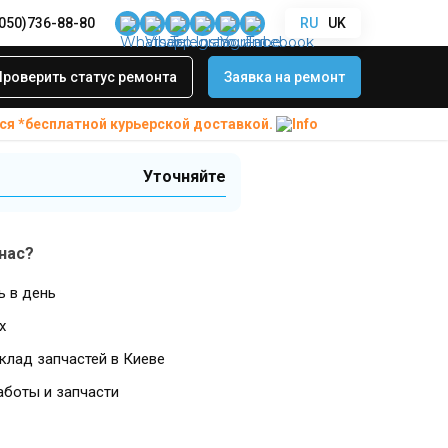
(050)736-88-80
RU
UK
ка приближения
Проверить статус ремонта
Заявка на ремонт
ся *бесплатной
курьерской доставкой.
Уточняйте
нас?
ь в день
х
клад запчастей в Киеве
аботы и запчасти