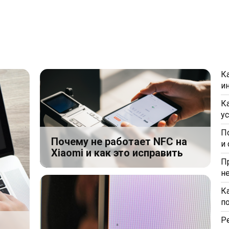
К
и
К
у
П
Почему не работает NFC на
и
Xiaomi и как это исправить
П
н
К
п
Р