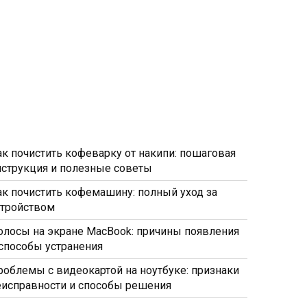
ак почистить кофеварку от накипи: пошаговая
нструкция и полезные советы
ак почистить кофемашину: полный уход за
стройством
олосы на экране MacBook: причины появления
 способы устранения
роблемы с видеокартой на ноутбуке: признаки
еисправности и способы решения