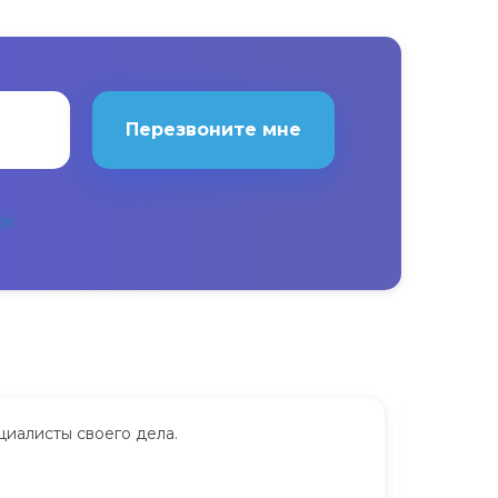
Перезвоните мне
циалисты своего дела.
Сдавала
дорого.