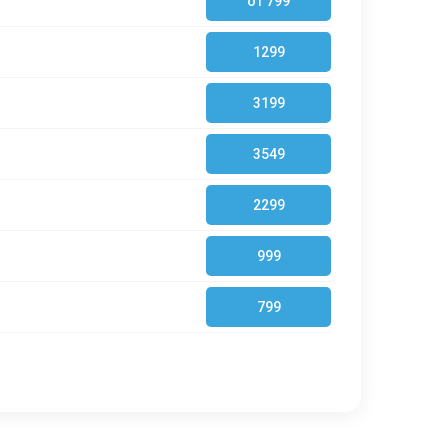
от 799
1299
3199
3549
2299
999
799