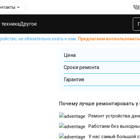
онтакты
msung Galaxy M31 (M315F) 2020
Замена антенн Wi-Fi Samsung G
Замена антенн
 техника
Другое
Galaxy M31 (M
ойство, не обязательно ехать к нам.
Предлагаем воспользовать
Цена
Cроки ремонта
Гарантия
Почему лучше ремонтировать у 
Ремонт устройства ден
Работаем без выходны
У нас самый большой с