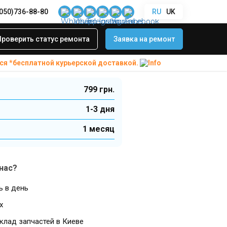
(050)736-88-80
RU
UK
alaxy M31 (M315F) 2020
 Wi-Fi Samsung
Проверить статус ремонта
Заявка на ремонт
315F) 2020
ся *бесплатной
курьерской доставкой.
799 грн.
1-3 дня
1 месяц
нас?
ь в день
х
клад запчастей в Киеве