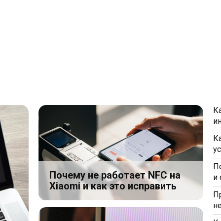
К
и
К
у
П
Почему не работает NFC на
и
Xiaomi и как это исправить
П
н