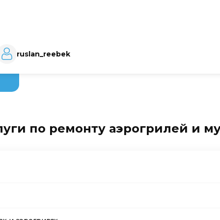
ruslan_reebek
луги по ремонту аэрогрилей и м