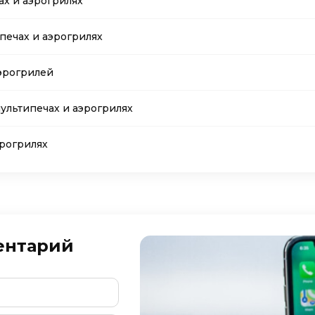
х и аэрогрилях
печах и аэрогрилях
эрогрилей
ультипечах и аэрогрилях
эрогрилях
ентарий