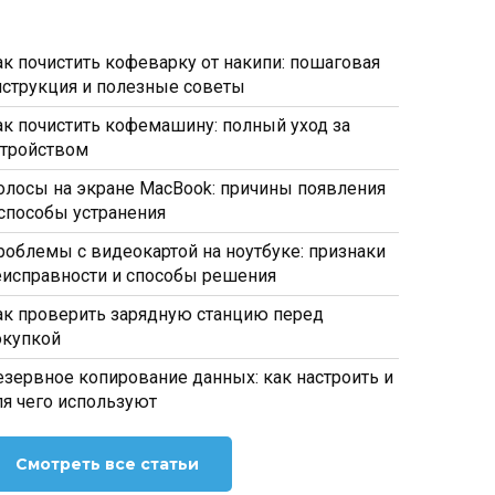
ак почистить кофеварку от накипи: пошаговая
нструкция и полезные советы
ак почистить кофемашину: полный уход за
стройством
олосы на экране MacBook: причины появления
 способы устранения
роблемы с видеокартой на ноутбуке: признаки
еисправности и способы решения
ак проверить зарядную станцию перед
окупкой
езервное копирование данных: как настроить и
ля чего используют
Смотреть все статьи