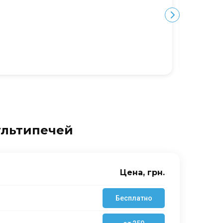
Ю
ультипечей
Цена, грн.
Бесплатно