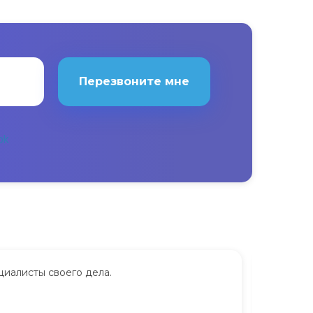
Перезвоните мне
циалисты своего дела.
Сдавала
дорого.