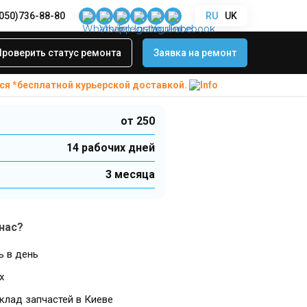
(050)736-88-80
RU
UK
ах и аэрогрилях
редохранителя в
Проверить статус ремонта
Заявка на ремонт
 аэрогрилях
ся *бесплатной
курьерской доставкой.
от 250
14 рабочих дней
3 месяца
нас?
ь в день
х
клад запчастей в Киеве