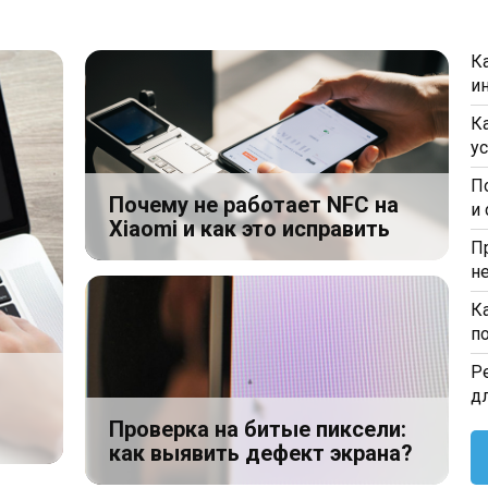
К
и
К
у
П
Почему не работает NFC на
и
Xiaomi и как это исправить
П
н
К
п
Р
д
Проверка на битые пиксели:
как выявить дефект экрана?