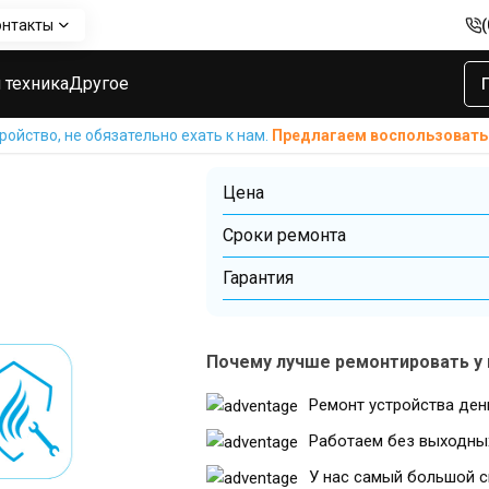
онтакты
илей и мультипечей
Ремонт термопредохранителя в мультипеч
Ремонт термоп
 техника
Другое
мультипечах и
ойство, не обязательно ехать к нам.
Предлагаем воспользовать
Цена
Cроки ремонта
Гарантия
Почему лучше ремонтировать у 
Ремонт устройства ден
Работаем без выходны
У нас самый большой с