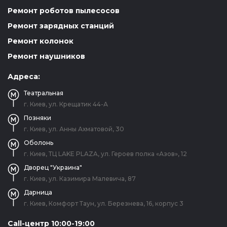
Ремонт роботов пылесосов
Ремонт зарядных станций
Ремонт колонок
Ремонт наушников
Адреса:
Театральная
г. Киев, ул. Крещатик 44-А
Позняки
г. Киев, ул. Анны Ахматовой, 30
Оболонь
г. Киев, ТЦ LAKE PLAZA, ул. Героев полка «Азов», 12
Дворец "Украина"
г. Киев, ул. Казимира Малевича, 87
Дарница
г. Киев, Комфорт Таун, ул. Березнева, 16, корпус 3
Call-центр 10:00-19:00