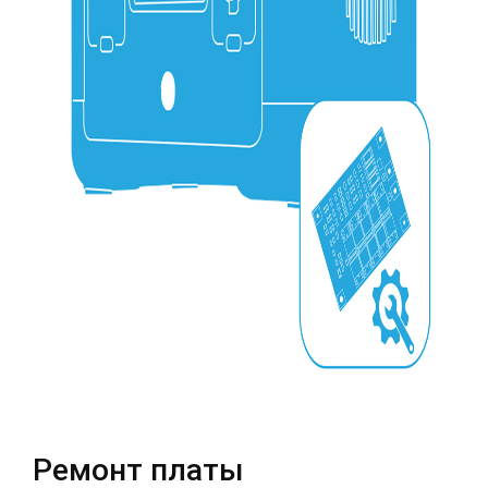
Театральная
Позняки
г. Киев, ул. Крещатик 44-А
г. Киев, ул. Анны Ахматовой, 30
Оболонь
Дворец "Украина"
г. Киев, ТЦ LAKE PLAZA, ул. Героев
г. Киев, ул. Казимира Малевича, 87
полка «Азов», 12
Дарница
г. Киев, Комфорт Таун, ул.
Березнева, 16, корпус 3
RU
UK
Ремонт платы