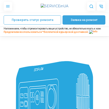
Главная
Ремонт зарядных станций EcoFlow
Ремонт EcoFlow RIVER mini
Проверить статус ремонта
Заявка на ремонт
Apple
Гаджеты
Напоминаем, чтобы отремонтировать ваше устройство, не обязательно ехать к нам.
Акустика
Предлагаем воспользоваться *бесплатной
курьерской доставкой.
Dyson
Бытовая техника
Другое
О нас
Доставка и оплата
Отзывы
Блог
Партнерам
Интернет-магазин
Запчасти для смартфонов