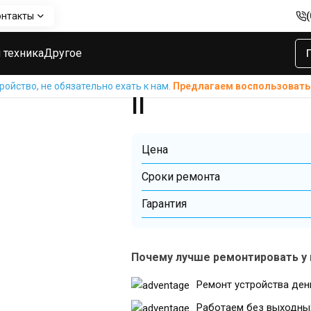
онтакты
+ II
Ремонт Bluetooth модуля колонок Bose SoundLink Revolve+ 
Ремонт Blueto
 техника
Другое
колонок Bose S
ойство, не обязательно ехать к нам.
Предлагаем воспользовать
II
Цена
Cроки ремонта
Гарантия
Почему лучше ремонтировать у 
Ремонт устройства ден
Работаем без выходны