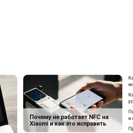
К
и
К
у
П
Почему не работает NFC на
и
Xiaomi и как это исправить
П