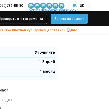
(050)736-88-80
RU
UK
II
oth модуля
Проверить статус ремонта
Заявка на ремонт
oundLink Revolve+
ся *бесплатной
курьерской доставкой.
Уточняйте
1-5 дней
1 месяц
нас?
ь в день
х