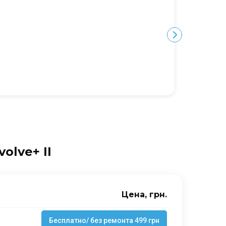
дорого.
Ю
olve+ II
Цена, грн.
Бесплатно/ без ремонта 499 грн