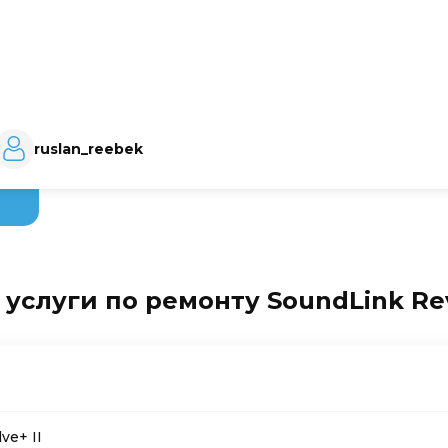
ruslan_reebek
услуги по ремонту SoundLink Rev
ve+ II