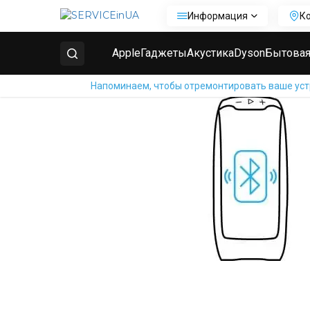
Информация
К
Главная
Ремонт колонок Bose
SoundLink Revolve
Apple
Гаджеты
Акустика
Dyson
Бытовая
Напоминаем, чтобы отремонтировать ваше устр