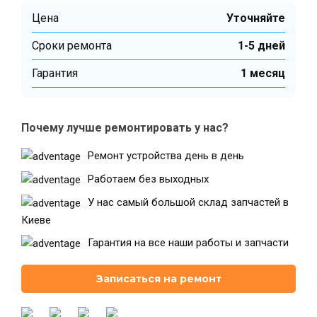
Цена
Уточняйте
Cроки ремонта
1-5 дней
Театральная
Позняки
г. Киев, ул. Крещатик 44-А
г. Киев, ул. Анны Ахматовой, 30
Гарантия
1 месяц
Оболонь
Дворец "Украина"
г. Киев, ТЦ LAKE PLAZA, ул. Героев
г. Киев, ул. Казимира Малевича, 87
полка «Азов», 12
Почему лучше ремонтировать у нас?
Дарница
г. Киев, Комфорт Таун, ул.
Ремонт устройства день в день
Березнева, 16, корпус 3
Работаем без выходных
У нас самый большой склад запчастей в
Киеве
Гарантия на все наши работы и запчасти
RU
UK
Записаться на ремонт