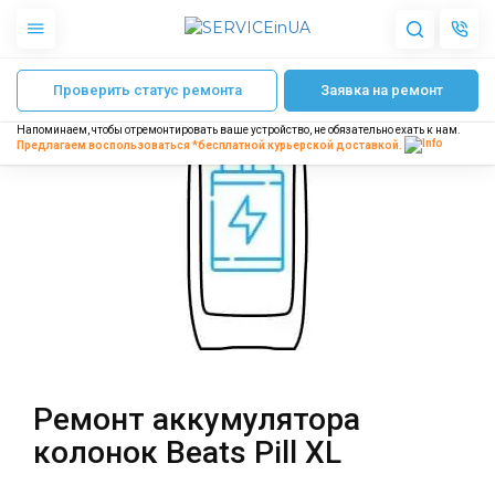
Главная
Ремонт колонок Beats
Beats Pill XL
Ремонт аккумулятора кол
Проверить статус ремонта
Заявка на ремонт
Apple
Гаджеты
Напоминаем, чтобы отремонтировать ваше устройство, не обязательно ехать к нам.
Акустика
Предлагаем воспользоваться *бесплатной
курьерской доставкой.
Dyson
Бытовая техника
Другое
О нас
Доставка и оплата
Отзывы
Блог
Ремонт аккумулятора
Партнерам
колонок Beats Pill XL
Интернет-магазин
Запчасти для смартфонов