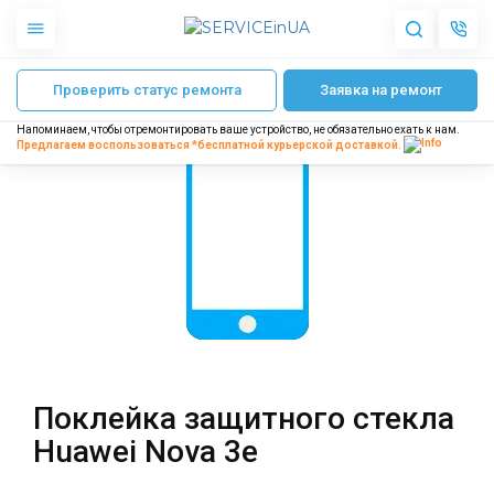
Главная
Ремонт телефонов Huawei
Ремонт Huawei Nova 3e
Поклейка
Проверить статус ремонта
Заявка на ремонт
Apple
Гаджеты
Напоминаем, чтобы отремонтировать ваше устройство, не обязательно ехать к нам.
Акустика
Предлагаем воспользоваться *бесплатной
курьерской доставкой.
Dyson
Бытовая техника
Другое
О нас
Доставка и оплата
Отзывы
Блог
Поклейка защитного стекла
Партнерам
Huawei Nova 3e
Интернет-магазин
Запчасти для смартфонов