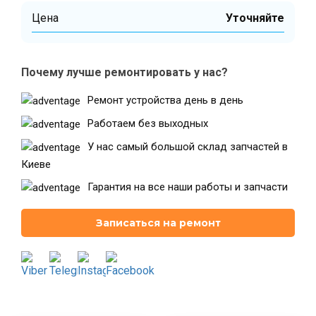
Цена
Уточняйте
Театральная
Позняки
г. Киев, ул. Крещатик 44-А
г. Киев, ул. Анны Ахматовой, 30
Почему лучше ремонтировать у нас?
Оболонь
Дворец "Украина"
Ремонт устройства день в день
г. Киев, ТЦ LAKE PLAZA, ул. Героев
г. Киев, ул. Казимира Малевича, 87
полка «Азов», 12
Работаем без выходных
Дарница
У нас самый большой склад запчастей в
г. Киев, Комфорт Таун, ул.
Березнева, 16, корпус 3
Киеве
Гарантия на все наши работы и запчасти
Записаться на ремонт
RU
UK