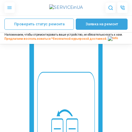
Главная
Ремонт iPad
Ремонт iPad Pro 10.5 2017 (A1701, A1709, A1852)
Проверить статус ремонта
Заявка на ремонт
Apple
Гаджеты
Напоминаем, чтобы отремонтировать ваше устройство, не обязательно ехать к нам.
Акустика
Предлагаем воспользоваться *бесплатной
курьерской доставкой.
Dyson
Бытовая техника
Другое
О нас
Доставка и оплата
Отзывы
Блог
Партнерам
Интернет-магазин
Запчасти для смартфонов