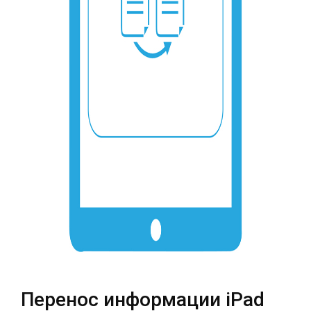
Театральная
Позняки
г. Киев, ул. Крещатик 44-А
г. Киев, ул. Анны Ахматовой, 30
Оболонь
Дворец "Украина"
г. Киев, ТЦ LAKE PLAZA, ул. Героев
г. Киев, ул. Казимира Малевича, 87
полка «Азов», 12
Дарница
г. Киев, Комфорт Таун, ул.
Березнева, 16, корпус 3
RU
UK
Перенос информации iPad