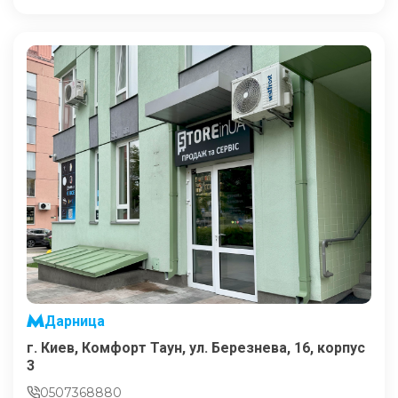
Дарница
г. Киев, Комфорт Таун, ул. Березнева, 16, корпус
3
0507368880