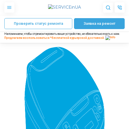
Главная
Мультиварка не завершает цикл приготовления пищи
Проверить статус ремонта
Заявка на ремонт
Apple
Гаджеты
Напоминаем, чтобы отремонтировать ваше устройство, не обязательно ехать к нам.
Акустика
Предлагаем воспользоваться *бесплатной
курьерской доставкой.
Dyson
Бытовая техника
Другое
О нас
Доставка и оплата
Отзывы
Блог
Партнерам
Интернет-магазин
Запчасти для смартфонов