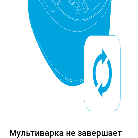
Театральная
Позняки
г. Киев, ул. Крещатик 44-А
г. Киев, ул. Анны Ахматовой, 30
Оболонь
Дворец "Украина"
г. Киев, ТЦ LAKE PLAZA, ул. Героев
г. Киев, ул. Казимира Малевича, 87
полка «Азов», 12
Дарница
г. Киев, Комфорт Таун, ул.
Березнева, 16, корпус 3
RU
UK
Мультиварка не завершает