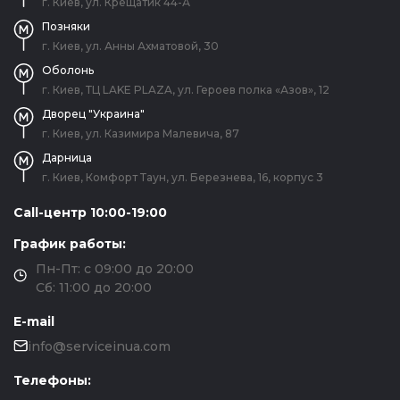
г. Киев, ул. Крещатик 44-А
Позняки
г. Киев, ул. Анны Ахматовой, 30
Оболонь
г. Киев, ТЦ LAKE PLAZA, ул. Героев полка «Азов», 12
Дворец "Украина"
г. Киев, ул. Казимира Малевича, 87
Дарница
г. Киев, Комфорт Таун, ул. Березнева, 16, корпус 3
Call-центр 10:00-19:00
График работы:
Пн-Пт: с 09:00 до 20:00
Сб: 11:00 до 20:00
E-mail
info@serviceinua.com
Телефоны: