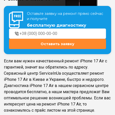
Оставьте заявку на ремонт прямо сейчас
Театральная
Позняки
и получите
г. Киев, ул. Крещатик 44-А
г. Киев, ул. Анны Ахматовой, 30
бесплатную диагностику
Оболонь
Дворец "Украина"
г. Киев, ТЦ LAKE PLAZA, ул. Героев
г. Киев, ул. Казимира Малевича, 87
полка «Азов», 12
Оставить заявку
Дарница
г. Киев, Комфорт Таун, ул.
Березнева, 16, корпус 3
Если вам нужен качественный ремонт iPhone 17 Air с
гарантией, значит вы обратились по адресу.
Сервисный центр ServiceInUa осуществляет ремонт
iPhone 17 Air в Киеве и Украине, быстро и недорого.
Диагностика iPhone 17 Air в нашем сервисном центре
RU
UK
проводится бесплатно, а наши мастера предложат Вам
оптимальное решение возникшей проблемы. Если вас
интересует цена на ремонт iPhone 17 Air, то
ознакомьтесь с прайс листом на этой странице.