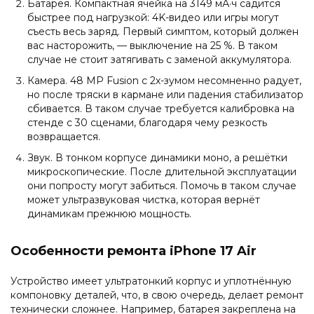
Батарея. Компактная ячейка на 3149 мА·ч садится
быстрее под нагрузкой: 4K-видео или игры могут
съесть весь заряд. Первый симптом, который должен
вас насторожить, — выключение на 25 %. В таком
случае не стоит затягивать с заменой аккумулятора.
Камера. 48 MP Fusion с 2х-зумом несомненно радует,
но после тряски в кармане или падения стабилизатор
сбивается. В таком случае требуется калибровка на
стенде с 30 сценами, благодаря чему резкость
возвращается.
Звук. В тонком корпусе динамики моно, а решётки
микроскопические. После длительной эксплуатации
они попросту могут забиться. Помочь в таком случае
может ультразвуковая чистка, которая вернёт
динамикам прежнюю мощность.
Особенности ремонта iPhone 17 Air
Устройство имеет ультратонкий корпус и уплотнённую
компоновку деталей, что, в свою очередь, делает ремонт
технически сложнее. Например, батарея закреплена на