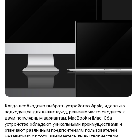
Театральная
Позняки
г. Киев, ул. Крещатик 44-А
г. Киев, ул. Анны Ахматовой, 30
Оболонь
Дворец "Украина"
г. Киев, ТЦ LAKE PLAZA, ул. Героев
г. Киев, ул. Казимира Малевича, 87
полка «Азов», 12
Дарница
г. Киев, Комфорт Таун, ул.
Березнева, 16, корпус 3
Когда необходимо выбрать устройство Apple, идеально
RU
UK
подходящее для ваших нужд, решение часто сводится к
двум популярным вариантам: MacBook и iMac. Оба
устройства обладают уникальными преимуществами и
отвечают различным предпочтениям пользователей.
Независимо от того, занимаетесь ли вы творчеством,