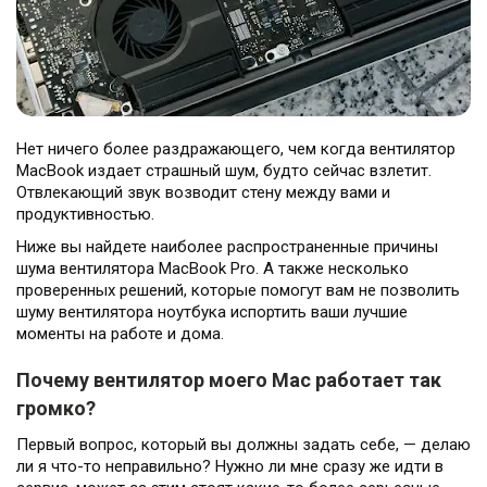
Театральная
Позняки
г. Киев, ул. Крещатик 44-А
г. Киев, ул. Анны Ахматовой, 30
Оболонь
Дворец "Украина"
Нет ничего более раздражающего, чем когда вентилятор
г. Киев, ТЦ LAKE PLAZA, ул. Героев
г. Киев, ул. Казимира Малевича, 87
MacBook издает страшный шум, будто сейчас взлетит.
полка «Азов», 12
Отвлекающий звук возводит стену между вами и
Дарница
продуктивностью.
г. Киев, Комфорт Таун, ул.
Ниже вы найдете наиболее распространенные причины
Березнева, 16, корпус 3
шума вентилятора MacBook Pro. А также несколько
проверенных решений, которые помогут вам не позволить
шуму вентилятора ноутбука испортить ваши лучшие
моменты на работе и дома.
Почему вентилятор моего Mac работает так
RU
UK
громко?
Первый вопрос, который вы должны задать себе, — делаю
ли я что-то неправильно? Нужно ли мне сразу же идти в