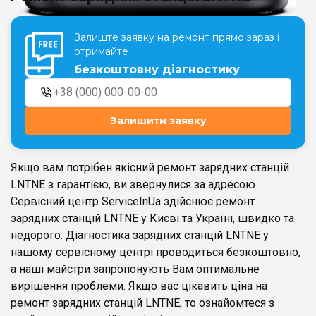
Залиште заявку на ремонт прямо зараз і
Театральна
Позняки
отримайте
м. Київ, вул. Хрещатик 44-A
м. Київ, вул. Анни Ахматової, 30
безкоштовну діагностику
Оболонь
Палац "Україна"
м. Київ, ТЦ LAKE PLAZA, вул. Героїв
м. Київ, вул. Казимира Малевича,
полку “Азов”, 12
87
Залишити заявку
Дарниця
м. Київ, Комфорт Таун, вул.
Березнева, 16, корпус 3
Якщо вам потрібен якісний ремонт зарядних станцій
LNTNE з гарантією, ви звернулися за адресою.
Сервісний центр ServiceInUa здійснює ремонт
зарядних станцій LNTNE у Києві та Україні, швидко та
недорого. Діагностика зарядних станцій LNTNE у
RU
UK
нашому сервісному центрі проводиться безкоштовно,
а наші майстри запропонують Вам оптимальне
вирішення проблеми. Якщо вас цікавить ціна на
ремонт зарядних станцій LNTNE, то ознайомтеся з