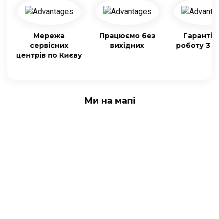
Мережа
Працюємо без
Гарантія
сервісних
вихідних
роботу 3 м
центрів по Києву
Ми на мапі