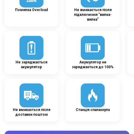
Помилка Overload
Не вмикається після
підключення "вилка-
вилка"
Не заряджається
Акумулятор не
акумулятор
заряджається до 100%
Не вмикається після
Станція спалахнула
доставки поштою