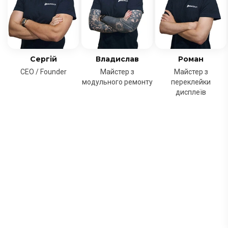
Сергій
Владислав
Роман
CEO / Founder
Майстер з
Майстер з
модульного ремонту
переклейки
дисплеїв