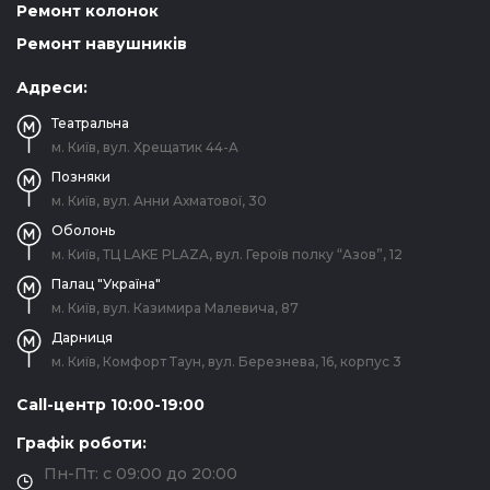
Ремонт колонок
Ремонт навушників
Адреси:
Театральна
м. Київ, вул. Хрещатик 44-A
Позняки
м. Київ, вул. Анни Ахматової, 30
Оболонь
м. Київ, ТЦ LAKE PLAZA, вул. Героїв полку “Азов”, 12
Палац "Україна"
м. Київ, вул. Казимира Малевича, 87
Дарниця
м. Київ, Комфорт Таун, вул. Березнева, 16, корпус 3
Call-центр 10:00-19:00
Графік роботи:
Пн-Пт: с 09:00 до 20:00