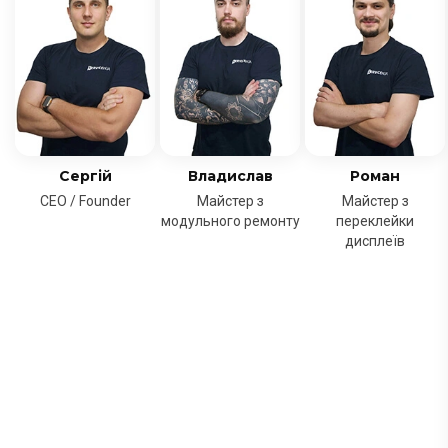
Сергій
Владислав
Роман
CEO / Founder
Майстер з
Майстер з
модульного ремонту
переклейки
дисплеїв