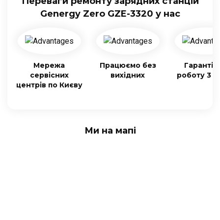
Переваги ремонту зарядних станцій
Genergy Zero GZE-3320 у нас
Мережа
Працюємо без
Гарантія
сервісних
вихідних
роботу 3 м
центрів по Києву
Ми на мапі