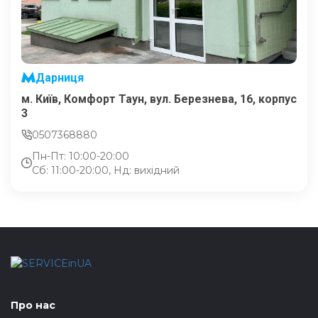
Дарниця
м. Київ, Комфорт Таун, вул. Березнева, 16, корпус
3
0507368880
Пн-Пт: 10:00-20:00
Сб: 11:00-20:00, Нд: вихідний
Про нас