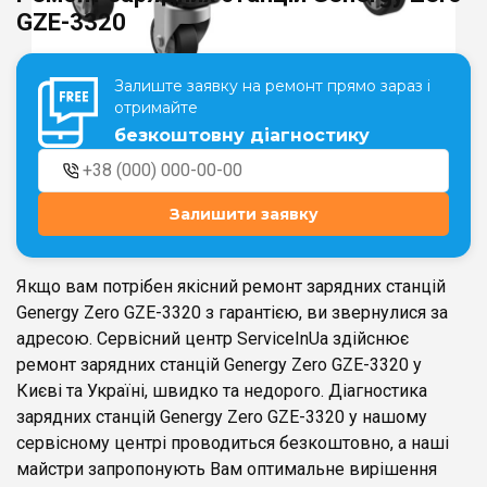
GZE-3320
Театральна
Позняки
Залиште заявку на ремонт прямо зараз і
м. Київ, вул. Хрещатик 44-A
м. Київ, вул. Анни Ахматової, 30
отримайте
Оболонь
безкоштовну діагностику
Палац "Україна"
м. Київ, ТЦ LAKE PLAZA, вул. Героїв
м. Київ, вул. Казимира Малевича,
полку “Азов”, 12
87
Дарниця
Залишити заявку
м. Київ, Комфорт Таун, вул.
Березнева, 16, корпус 3
Якщо вам потрібен якісний ремонт зарядних станцій
Genergy Zero GZE-3320 з гарантією, ви звернулися за
адресою. Сервісний центр ServiceInUa здійснює
ремонт зарядних станцій Genergy Zero GZE-3320 у
RU
UK
Києві та Україні, швидко та недорого. Діагностика
зарядних станцій Genergy Zero GZE-3320 у нашому
сервісному центрі проводиться безкоштовно, а наші
майстри запропонують Вам оптимальне вирішення