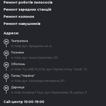
Ремонт роботів пилососів
Ремонт зарядних станцій
Ремонт колонок
Ремонт навушників
Адреси:
Театральна
м. Київ, вул. Хрещатик 44-A
Позняки
м. Київ, вул. Анни Ахматової, 30
Оболонь
м. Київ, ТЦ LAKE PLAZA, вул. Героїв полку “Азов”, 12
Палац "Україна"
м. Київ, вул. Казимира Малевича, 87
Дарниця
м. Київ, Комфорт Таун, вул. Березнева, 16, корпус 3
Call-центр 10:00-19:00