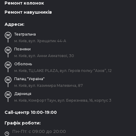
Ремонт колонок
Ремонт навушників
Адреси:
Театральна
м. Київ, вул. Хрещатик 44-A
Позняки
м. Київ, вул. Анни Ахматової, 30
Оболонь
м. Київ, ТЦ LAKE PLAZA, вул. Героїв полку “Азов”, 12
Палац "Україна"
м. Київ, вул. Казимира Малевича, 87
Дарниця
м. Київ, Комфорт Таун, вул. Березнева, 16, корпус 3
Call-центр 10:00-19:00
Графік роботи:
Пн-Пт: с 09:00 до 20:00