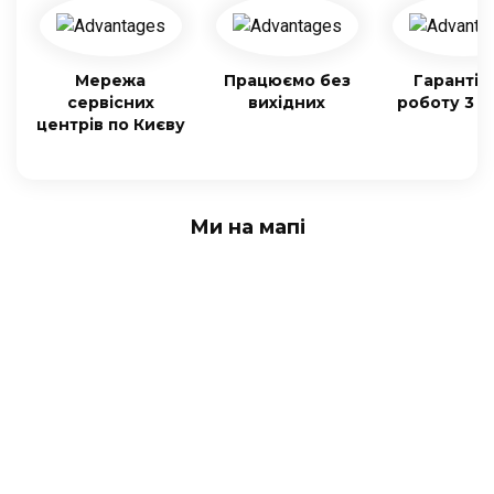
Мережа
Працюємо без
Гарантія
сервісних
вихідних
роботу 3 м
центрів по Києву
Ми на мапі