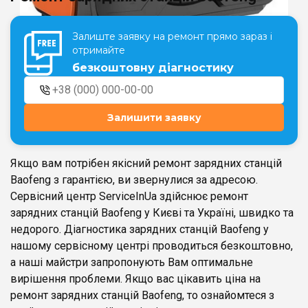
Залиште заявку на ремонт прямо зараз і
Театральна
Позняки
отримайте
м. Київ, вул. Хрещатик 44-A
м. Київ, вул. Анни Ахматової, 30
безкоштовну діагностику
Оболонь
Палац "Україна"
м. Київ, ТЦ LAKE PLAZA, вул. Героїв
м. Київ, вул. Казимира Малевича,
полку “Азов”, 12
87
Залишити заявку
Дарниця
м. Київ, Комфорт Таун, вул.
Березнева, 16, корпус 3
Якщо вам потрібен якісний ремонт зарядних станцій
Baofeng з гарантією, ви звернулися за адресою.
Сервісний центр ServiceInUa здійснює ремонт
зарядних станцій Baofeng у Києві та Україні, швидко та
недорого. Діагностика зарядних станцій Baofeng у
RU
UK
нашому сервісному центрі проводиться безкоштовно,
а наші майстри запропонують Вам оптимальне
вирішення проблеми. Якщо вас цікавить ціна на
ремонт зарядних станцій Baofeng, то ознайомтеся з