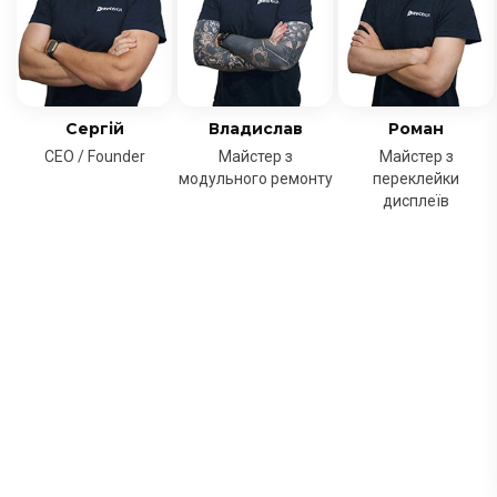
Сергій
Владислав
Роман
CEO / Founder
Майстер з
Майстер з
модульного ремонту
переклейки
дисплеїв