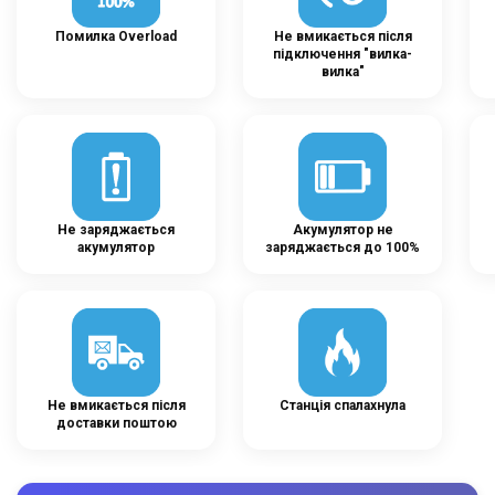
Помилка Overload
Не вмикається після
підключення "вилка-
вилка"
Не заряджається
Акумулятор не
акумулятор
заряджається до 100%
Не вмикається після
Станція спалахнула
доставки поштою