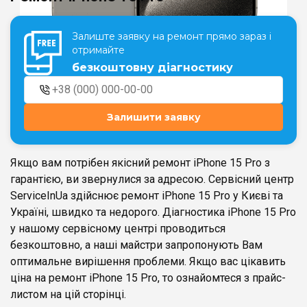
Залиште заявку на ремонт прямо зараз і
Театральна
Позняки
отримайте
м. Київ, вул. Хрещатик 44-A
м. Київ, вул. Анни Ахматової, 30
безкоштовну діагностику
Оболонь
Палац "Україна"
м. Київ, ТЦ LAKE PLAZA, вул. Героїв
м. Київ, вул. Казимира Малевича,
полку “Азов”, 12
87
Залишити заявку
Дарниця
м. Київ, Комфорт Таун, вул.
Березнева, 16, корпус 3
Якщо вам потрібен якісний ремонт iPhone 15 Pro з
гарантією, ви звернулися за адресою. Сервісний центр
ServiceInUa здійснює ремонт iPhone 15 Pro у Києві та
Україні, швидко та недорого. Діагностика iPhone 15 Pro
у нашому сервісному центрі проводиться
RU
UK
безкоштовно, а наші майстри запропонують Вам
оптимальне вирішення проблеми. Якщо вас цікавить
ціна на ремонт iPhone 15 Pro, то ознайомтеся з прайс-
листом на цій сторінці.