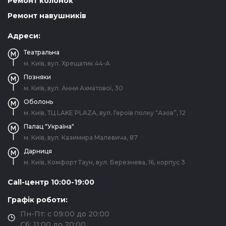
Ремонт колонок
Ремонт навушників
Адреси:
Театральна
м. Київ, вул. Хрещатик 44-A
Позняки
м. Київ, вул. Анни Ахматової, 30
Оболонь
м. Київ, ТЦ LAKE PLAZA, вул. Героїв полку “Азов”, 12
Палац "Україна"
м. Київ, вул. Казимира Малевича, 87
Дарниця
м. Київ, Комфорт Таун, вул. Березнева, 16, корпус 3
Call-центр 10:00-19:00
Графік роботи:
Пн-Пт: с 09:00 до 20:00
Сб: 11:00 до 20:00