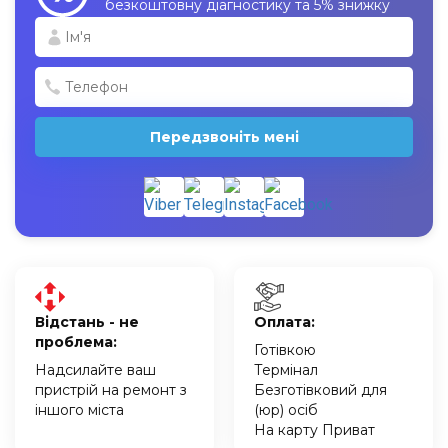
безкоштовну діагностику та 5% знижку
Передзвоніть мені
Відстань - не
Оплата:
проблема:
Готівкою
Надсилайте ваш
Термінал
пристрій на ремонт з
Безготівковий для
іншого міста
(юр) осіб
На карту Приват