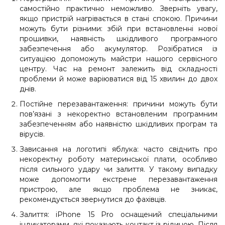
самостійно практично неможливо. Зверніть увагу,
якщо пристрій нагрівається в стані спокою. Причини
можуть бути різними: збій при встановленні нової
прошивки, наявність шкідливого програмного
забезпечення або акумулятор. Розібратися із
ситуацією допоможуть майстри нашого сервісного
центру. Час на ремонт залежить від складності
проблеми й може варіюватися від 15 хвилин до двох
днів.
Постійне перезавантаження: причини можуть бути
пов’язані з некоректно встановленим програмним
забезпеченням або наявністю шкідливих програм та
вірусів.
Зависання на логотипі яблука: часто свідчить про
некоректну роботу материнської плати, особливо
після сильного удару чи залиття. У такому випадку
може допомогти екстрене перезавантаження
пристрою, але якщо проблема не зникає,
рекомендується звернутися до фахівців.
Залиття: iPhone 15 Pro оснащений спеціальними
індикаторами, які показують контакт із рідиною. Після