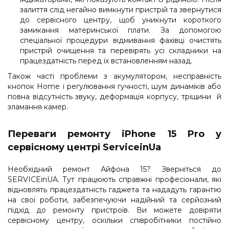
залиття слід негайно вимкнути пристрій та звернутися
до сервісного центру, щоб уникнути короткого
замикання материнської плати. За допомогою
спеціальної процедури відмивання фахівці очистять
пристрій очищення та перевірять усі складники на
працездатність перед їх встановленням назад.
Також часті проблеми з акумулятором, несправність
кнопок Home і регулювання гучності, шум динаміків або
повна відсутність звуку, деформація корпусу, тріщини й
зламання камер.
Переваги ремонту iPhone 15 Pro у
сервісному центрі ServiceinUa
Необхідний ремонт Айфона 15? Зверніться до
SERVICEinUA. Тут працюють справжні професіонали, які
відновлять працездатність гаджета та нададуть гарантію
на свої роботи, забезпечуючи надійний та серйозний
підхід до ремонту пристроїв. Ви можете довіряти
сервісному центру, оскільки співробітники постійно