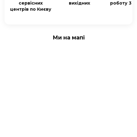
сервісних
вихідних
роботу 3 м
центрів по Києву
Ми на мапі