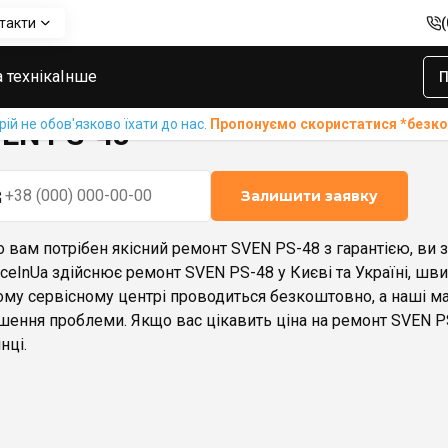
такти
 техніка
Інше
П
й не обов'язково їхати до нас.
Пропонуємо скористатися *без
EN PS-48
Залишити заявку
 вам потрібен якісний ремонт SVEN PS-48 з гарантією, ви 
iceInUa здійснює ремонт SVEN PS-48 у Києві та Україні, шв
му сервісному центрі проводиться безкоштовно, а наші 
шення проблеми. Якщо вас цікавить ціна на ремонт SVEN PS
нці.