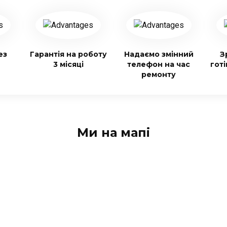
ез
Гарантія на роботу
Надаємо змінний
З
3 місяці
телефон на час
гот
ремонту
Ми на мапі