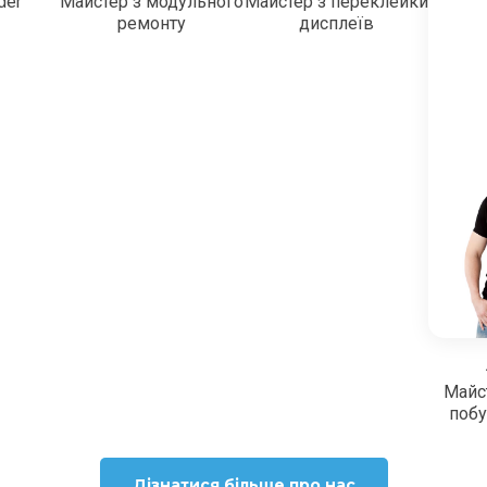
der
Майстер з модульного
Майстер з переклейки
ремонту
дисплеїв
Майс
побу
Дізнатися більше про нас