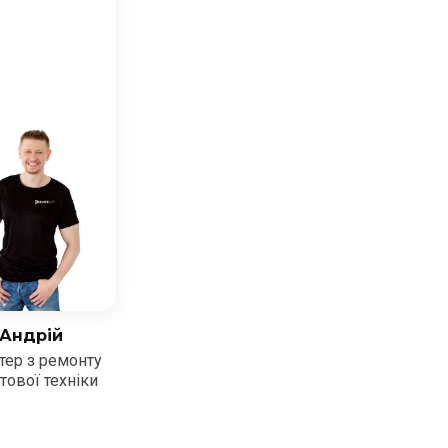
Андрій
тер з ремонту
тової техніки