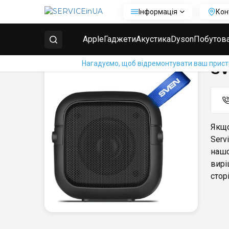
Інформація
Кон
Головна
Ремонт колонок Sven
SVEN PS-48
Apple
Гаджети
Акустика
Dyson
Побутова
Нагадуємо, щоб відремонтувати ваш пристрі
SV
Якщо
Serv
нашо
вирі
сторі