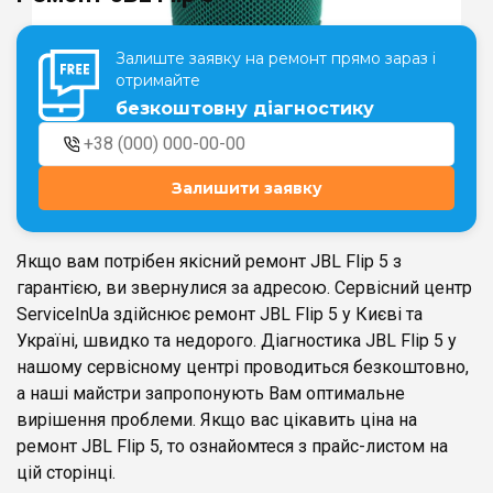
Залиште заявку на ремонт прямо зараз і
Театральна
Позняки
отримайте
м. Київ, вул. Хрещатик 44-A
м. Київ, вул. Анни Ахматової, 30
безкоштовну діагностику
Оболонь
Палац "Україна"
м. Київ, ТЦ LAKE PLAZA, вул. Героїв
м. Київ, вул. Казимира Малевича,
полку “Азов”, 12
87
Залишити заявку
Дарниця
м. Київ, Комфорт Таун, вул.
Березнева, 16, корпус 3
Якщо вам потрібен якісний ремонт JBL Flip 5 з
гарантією, ви звернулися за адресою. Сервісний центр
ServiceInUa здійснює ремонт JBL Flip 5 у Києві та
Україні, швидко та недорого. Діагностика JBL Flip 5 у
нашому сервісному центрі проводиться безкоштовно,
RU
UK
а наші майстри запропонують Вам оптимальне
вирішення проблеми. Якщо вас цікавить ціна на
ремонт JBL Flip 5, то ознайомтеся з прайс-листом на
цій сторінці.