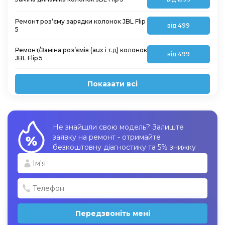
Ремонт роз’єму зарядки колонок JBL Flip
від 499
5
Ремонт/Заміна роз’ємів (aux і т.д) колонок
від 499
JBL Flip 5
Показати всі
Не знайшли свою модель? Залиште
заявку на ремонт - отримайте
безкоштовну діагностику та 5% знижку
Передзвоніть мені