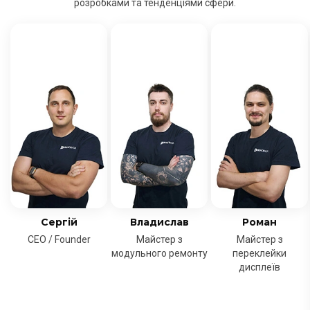
розробками та тенденціями сфери.
Сергій
Владислав
Роман
CEO / Founder
Майстер з
Майстер з
модульного ремонту
переклейки
дисплеїв