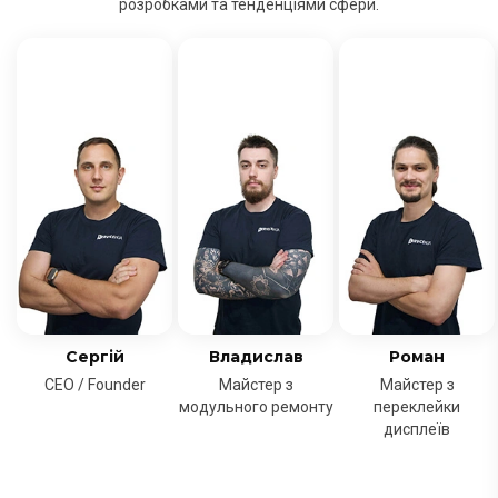
розробками та тенденціями сфери.
Сергій
Владислав
Роман
CEO / Founder
Майстер з
Майстер з
модульного ремонту
переклейки
дисплеїв