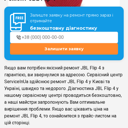
Залиште заявку на ремонт прямо зараз і
Театральна
Позняки
отримайте
м. Київ, вул. Хрещатик 44-A
м. Київ, вул. Анни Ахматової, 30
безкоштовну діагностику
Оболонь
Палац "Україна"
м. Київ, ТЦ LAKE PLAZA, вул. Героїв
м. Київ, вул. Казимира Малевича,
полку “Азов”, 12
87
Залишити заявку
Дарниця
м. Київ, Комфорт Таун, вул.
Березнева, 16, корпус 3
Якщо вам потрібен якісний ремонт JBL Flip 4 з
гарантією, ви звернулися за адресою. Сервісний центр
ServiceInUa здійснює ремонт JBL Flip 4 у Києві та
Україні, швидко та недорого. Діагностика JBL Flip 4 у
нашому сервісному центрі проводиться безкоштовно,
RU
UK
а наші майстри запропонують Вам оптимальне
вирішення проблеми. Якщо вас цікавить ціна на
ремонт JBL Flip 4, то ознайомтеся з прайс-листом на
цій сторінці.