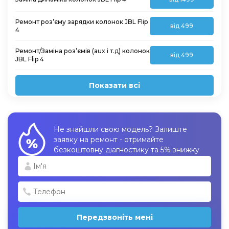
Ремонт роз’єму зарядки колонок JBL Flip
від 499
4
Ремонт/Заміна роз’ємів (aux і т.д) колонок
від 499
JBL Flip 4
Показати всі
Не знайшли свою модель? Залиште
заявку на ремонт - отримайте
безкоштовну діагностику та 5% знижку
Передзвоніть мені