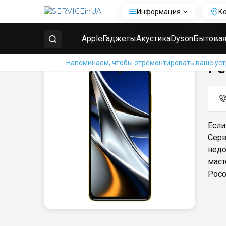
Информация
К
Главная
Ремонт телефонов Xiaomi
Ремонт Poco 
Apple
Гаджеты
Акустика
Dyson
Бытовая
Напоминаем, чтобы отремонтировать ваше устр
Ре
Если
Серв
недо
маст
Poco