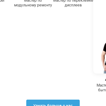
der
Мастер по
Мастер по переклейке
модульному ремонту
дисплеев
Маст
быт
Узнать больше о нас