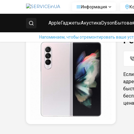
Информация
К
Главная
Ремонт телефонов Samsung
Ремонт Sam
Apple
Гаджеты
Акустика
Dyson
Бытовая
Напоминаем, чтобы отремонтировать ваше устр
Ре
Если
адре
быст
бесп
цена