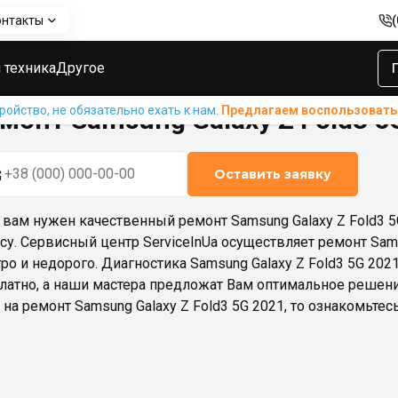
онтакты
sung Galaxy Z Fold3 5G 2021
 техника
Другое
ойство, не обязательно ехать к нам.
Предлагаем воспользовать
монт Samsung Galaxy Z Fold3 5
Оставить заявку
 вам нужен качественный ремонт Samsung Galaxy Z Fold3 5G
су. Сервисный центр ServiceInUa осуществляет ремонт Sams
ро и недорого. Диагностика Samsung Galaxy Z Fold3 5G 20
латно, а наши мастера предложат Вам оптимальное решен
 на ремонт Samsung Galaxy Z Fold3 5G 2021, то ознакомьтесь