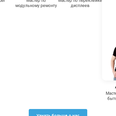
der
Мастер по
Мастер по переклейке
модульному ремонту
дисплеев
Маст
быт
Узнать больше о нас