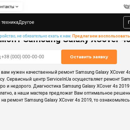
онтакты
sung Galaxy XCover 4s 2019
 техника
Другое
ойство, не обязательно ехать к нам.
Предлагаем воспользовать
монт Samsung Galaxy XCover 4s
Оставить заявку
 вам нужен качественный ремонт Samsung Galaxy XCover 4s 
су. Сервисный центр ServiceInUa осуществляет ремонт Sams
ро и недорого. Диагностика Samsung Galaxy XCover 4s 201
латно, а наши мастера предложат Вам оптимальное решен
 на ремонт Samsung Galaxy XCover 4s 2019, то ознакомьтесь