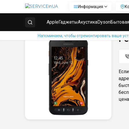
Информация
К
Главная
Ремонт телефонов Samsung
Ремонт Sam
Apple
Гаджеты
Акустика
Dyson
Бытовая
Напоминаем, чтобы отремонтировать ваше устр
Ре
Если
адре
быст
бесп
цена