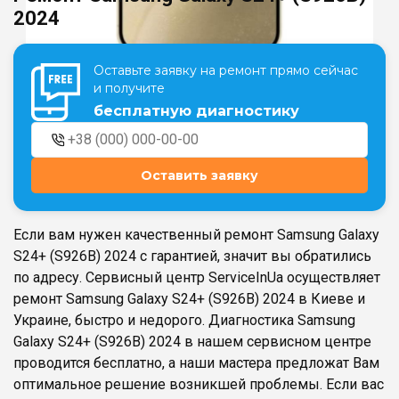
2024
Театральная
Позняки
Оставьте заявку на ремонт прямо сейчас
г. Киев, ул. Крещатик 44-А
г. Киев, ул. Анны Ахматовой, 30
и получите
Оболонь
бесплатную диагностику
Дворец "Украина"
г. Киев, ТЦ LAKE PLAZA, ул. Героев
г. Киев, ул. Казимира Малевича, 87
полка «Азов», 12
Дарница
Оставить заявку
г. Киев, Комфорт Таун, ул.
Березнева, 16, корпус 3
Если вам нужен качественный ремонт Samsung Galaxy
S24+ (S926B) 2024 с гарантией, значит вы обратились
по адресу. Сервисный центр ServiceInUa осуществляет
ремонт Samsung Galaxy S24+ (S926B) 2024 в Киеве и
RU
UK
Украине, быстро и недорого. Диагностика Samsung
Galaxy S24+ (S926B) 2024 в нашем сервисном центре
проводится бесплатно, а наши мастера предложат Вам
оптимальное решение возникшей проблемы. Если вас