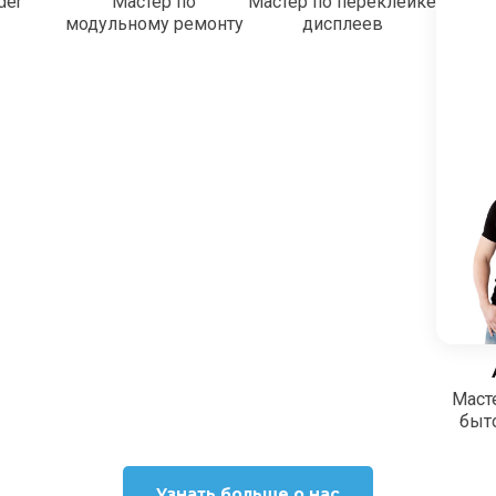
der
Мастер по
Мастер по переклейке
модульному ремонту
дисплеев
Маст
быт
Узнать больше о нас