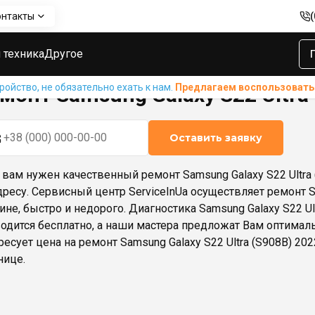
онтакты
sung Galaxy S22 Ultra (S908B) 2022
 техника
Другое
ойство, не обязательно ехать к нам.
Предлагаем воспользовать
монт Samsung Galaxy S22 Ultra
Оставить заявку
 вам нужен качественный ремонт Samsung Galaxy S22 Ultra 
дресу. Сервисный центр ServiceInUa осуществляет ремонт Sa
ине, быстро и недорого. Диагностика Samsung Galaxy S22 U
одится бесплатно, а наши мастера предложат Вам оптима
ресует цена на ремонт Samsung Galaxy S22 Ultra (S908B) 202
нице.