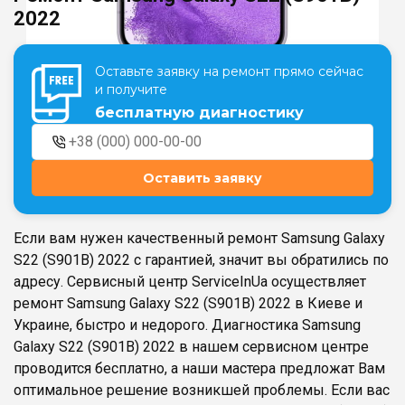
2022
Театральная
Позняки
Оставьте заявку на ремонт прямо сейчас
г. Киев, ул. Крещатик 44-А
г. Киев, ул. Анны Ахматовой, 30
и получите
Оболонь
бесплатную диагностику
Дворец "Украина"
г. Киев, ТЦ LAKE PLAZA, ул. Героев
г. Киев, ул. Казимира Малевича, 87
полка «Азов», 12
Дарница
Оставить заявку
г. Киев, Комфорт Таун, ул.
Березнева, 16, корпус 3
Если вам нужен качественный ремонт Samsung Galaxy
S22 (S901B) 2022 с гарантией, значит вы обратились по
адресу. Сервисный центр ServiceInUa осуществляет
ремонт Samsung Galaxy S22 (S901B) 2022 в Киеве и
RU
UK
Украине, быстро и недорого. Диагностика Samsung
Galaxy S22 (S901B) 2022 в нашем сервисном центре
проводится бесплатно, а наши мастера предложат Вам
оптимальное решение возникшей проблемы. Если вас