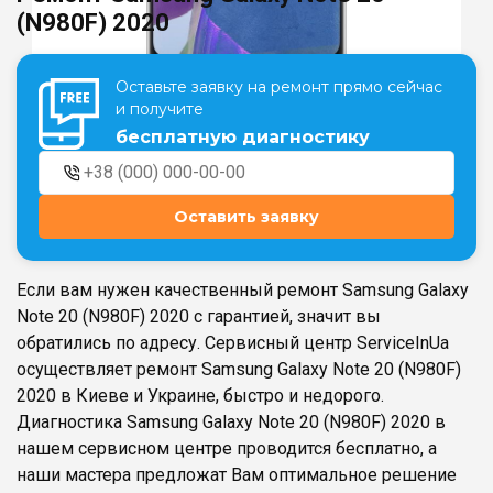
(N980F) 2020
Театральная
Позняки
Оставьте заявку на ремонт прямо сейчас
г. Киев, ул. Крещатик 44-А
г. Киев, ул. Анны Ахматовой, 30
и получите
Оболонь
бесплатную диагностику
Дворец "Украина"
г. Киев, ТЦ LAKE PLAZA, ул. Героев
г. Киев, ул. Казимира Малевича, 87
полка «Азов», 12
Дарница
Оставить заявку
г. Киев, Комфорт Таун, ул.
Березнева, 16, корпус 3
Если вам нужен качественный ремонт Samsung Galaxy
Note 20 (N980F) 2020 с гарантией, значит вы
обратились по адресу. Сервисный центр ServiceInUa
осуществляет ремонт Samsung Galaxy Note 20 (N980F)
RU
UK
2020 в Киеве и Украине, быстро и недорого.
Диагностика Samsung Galaxy Note 20 (N980F) 2020 в
нашем сервисном центре проводится бесплатно, а
наши мастера предложат Вам оптимальное решение