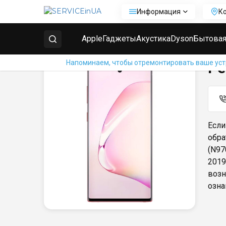
Информация
К
Главная
Ремонт телефонов Samsung
Ремонт Sam
Apple
Гаджеты
Акустика
Dyson
Бытовая
Напоминаем, чтобы отремонтировать ваше устр
Ре
Если
обра
(N97
2019
возн
озна