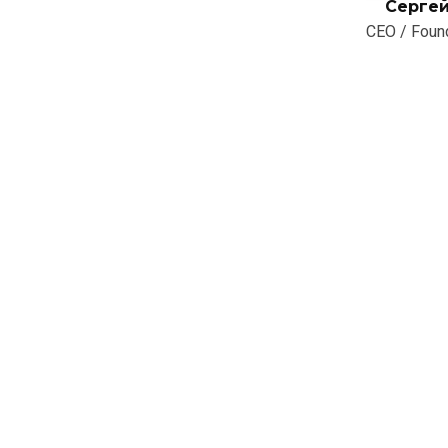
Серге
CEO / Foun