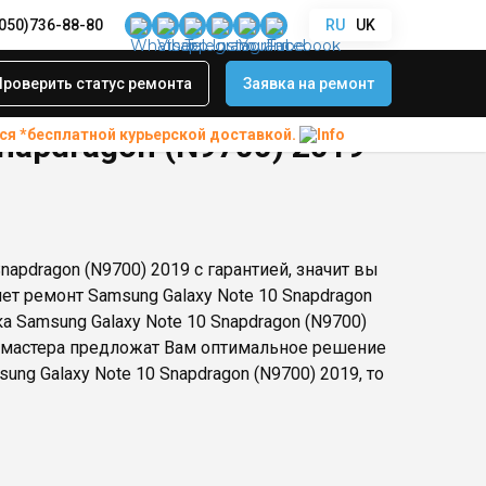
(050)736-88-80
RU
UK
Проверить статус ремонта
Заявка на ремонт
ся *бесплатной
курьерской доставкой.
napdragon (N9700) 2019
apdragon (N9700) 2019 с гарантией, значит вы
ет ремонт Samsung Galaxy Note 10 Snapdragon
а Samsung Galaxy Note 10 Snapdragon (N9700)
и мастера предложат Вам оптимальное решение
ng Galaxy Note 10 Snapdragon (N9700) 2019, то