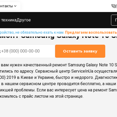
онтакты
sung Galaxy Note 10 Snapdragon (N9700) 2019
 техника
Другое
ойство, не обязательно ехать к нам.
Предлагаем воспользовать
монт Samsung Galaxy Note 10 S
Оставить заявку
 вам нужен качественный ремонт Samsung Galaxy Note 10 Sn
тились по адресу. Сервисный центр ServiceInUa осуществля
00) 2019 в Киеве и Украине, быстро и недорого. Диагностик
 в нашем сервисном центре проводится бесплатно, а наш
икшей проблемы. Если вас интересует цена на ремонт Samsu
комьтесь с прайс листом на этой странице.