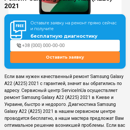
2021
Театральная
Позняки
Оставьте заявку на ремонт прямо сейчас
г. Киев, ул. Крещатик 44-А
г. Киев, ул. Анны Ахматовой, 30
и получите
Оболонь
бесплатную диагностику
Дворец "Украина"
г. Киев, ТЦ LAKE PLAZA, ул. Героев
г. Киев, ул. Казимира Малевича, 87
полка «Азов», 12
Дарница
Оставить заявку
г. Киев, Комфорт Таун, ул.
Березнева, 16, корпус 3
Если вам нужен качественный ремонт Samsung Galaxy
A22 (A225) 2021 с гарантией, значит вы обратились по
адресу. Сервисный центр ServiceInUa осуществляет
ремонт Samsung Galaxy A22 (A225) 2021 в Киеве и
RU
UK
Украине, быстро и недорого. Диагностика Samsung
Galaxy A22 (A225) 2021 в нашем сервисном центре
проводится бесплатно, а наши мастера предложат Вам
оптимальное решение возникшей проблемы. Если вас