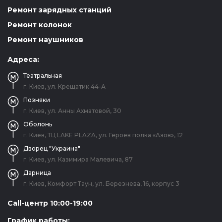
Ремонт зарядных станций
Ремонт колонок
Ремонт наушников
Адреса:
Театральная
г. Киев, ул. Крещатик 44-А
Позняки
г. Киев, ул. Анны Ахматовой, 30
Оболонь
г. Киев, ТЦ LAKE PLAZA, ул. Героев полка «Азов», 12
Дворец "Украина"
г. Киев, ул. Казимира Малевича, 87
Дарница
г. Киев, Комфорт Таун, ул. Березнева, 16, корпус 3
Call-центр 10:00-19:00
График работы: