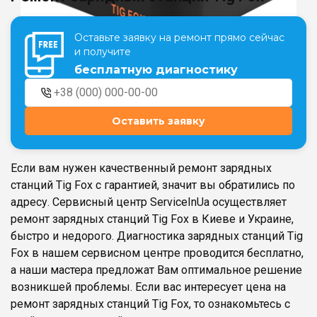
Оставьте заявку на ремонт прямо сейчас
Театральная
Позняки
и получите
г. Киев, ул. Крещатик 44-А
г. Киев, ул. Анны Ахматовой, 30
бесплатную диагностику
Оболонь
Дворец "Украина"
г. Киев, ТЦ LAKE PLAZA, ул. Героев
г. Киев, ул. Казимира Малевича, 87
полка «Азов», 12
Оставить заявку
Дарница
г. Киев, Комфорт Таун, ул.
Березнева, 16, корпус 3
Если вам нужен качественный ремонт зарядных
станций Tig Fox с гарантией, значит вы обратились по
адресу. Сервисный центр ServiceInUa осуществляет
ремонт зарядных станций Tig Fox в Киеве и Украине,
быстро и недорого. Диагностика зарядных станций Tig
RU
UK
Fox в нашем сервисном центре проводится бесплатно,
а наши мастера предложат Вам оптимальное решение
возникшей проблемы. Если вас интересует цена на
ремонт зарядных станций Tig Fox, то ознакомьтесь с