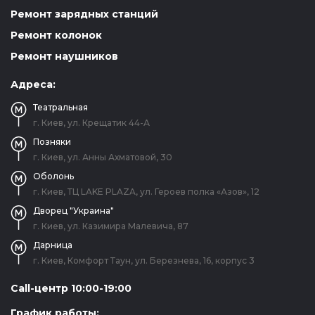
Ремонт зарядных станций
Ремонт колонок
Ремонт наушников
Адреса:
Театральная
г. Киев, ул. Крещатик 44-А
Позняки
г. Киев, ул. Анны Ахматовой, 30
Оболонь
г. Киев, ТЦ LAKE PLAZA, ул. Героев полка «Азов», 12
Дворец "Украина"
г. Киев, ул. Казимира Малевича, 87
Дарница
г. Киев, Комфорт Таун, ул. Березнева, 16, корпус 3
Call-центр 10:00-19:00
График работы: