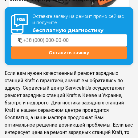
Оставьте заявку на ремонт прямо сейчас
Театральная
Позняки
и получите
г. Киев, ул. Крещатик 44-А
г. Киев, ул. Анны Ахматовой, 30
бесплатную диагностику
Оболонь
Дворец "Украина"
г. Киев, ТЦ LAKE PLAZA, ул. Героев
г. Киев, ул. Казимира Малевича, 87
полка «Азов», 12
Оставить заявку
Дарница
г. Киев, Комфорт Таун, ул.
Березнева, 16, корпус 3
Если вам нужен качественный ремонт зарядных
станций Kraft с гарантией, значит вы обратились по
адресу. Сервисный центр ServiceInUa осуществляет
ремонт зарядных станций Kraft в Киеве и Украине,
быстро и недорого. Диагностика зарядных станций
RU
UK
Kraft в нашем сервисном центре проводится
бесплатно, а наши мастера предложат Вам
оптимальное решение возникшей проблемы. Если вас
интересует цена на ремонт зарядных станций Kraft, то