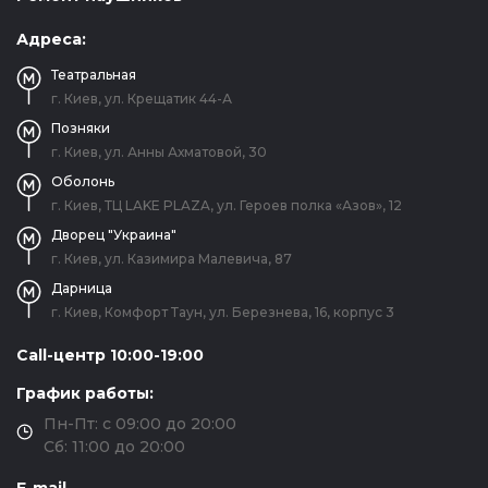
Адреса:
Театральная
г. Киев, ул. Крещатик 44-А
Позняки
г. Киев, ул. Анны Ахматовой, 30
Оболонь
г. Киев, ТЦ LAKE PLAZA, ул. Героев полка «Азов», 12
Дворец "Украина"
г. Киев, ул. Казимира Малевича, 87
Дарница
г. Киев, Комфорт Таун, ул. Березнева, 16, корпус 3
Call-центр 10:00-19:00
График работы:
Пн-Пт: с 09:00 до 20:00
Сб: 11:00 до 20:00
E-mail