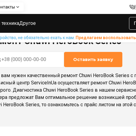
онтакты
eries
 техника
Другое
ойство, не обязательно ехать к нам.
Предлагаем воспользовать
монт Chuwi HeroBook Series
Оставить заявку
 вам нужен качественный ремонт Chuwi HeroBook Series с г
исный центр ServiceInUa осуществляет ремонт Chuwi HeroBo
рого. Диагностика Chuwi HeroBook Series в нашем сервисн
ера предложат Вам оптимальное решение возникшей пробл
i HeroBook Series, то ознакомьтесь с прайс листом на этой 