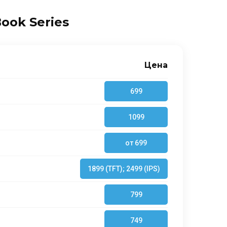
ook Series
Цена
699
1099
от 699
1899 (TFT); 2499 (IPS)
799
749