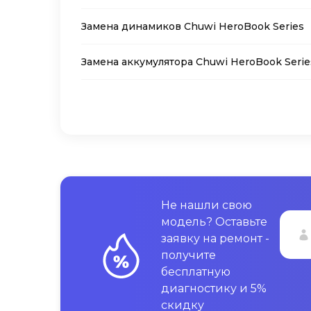
Замена динамиков Chuwi HeroBook Series
Замена аккумулятора Chuwi HeroBook Serie
Не нашли свою
модель? Оставьте
заявку на ремонт -
получите
бесплатную
диагностику и 5%
скидку