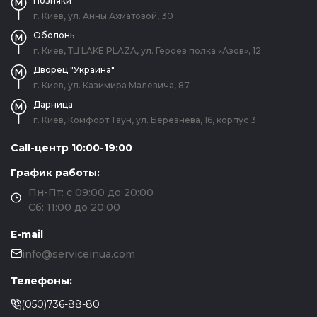
Позняки
г. Киев, ул. Анны Ахматовой, 30
Оболонь
г. Киев, ТЦ LAKE PLAZA, ул. Героев полка «Азов», 12
Дворец "Украина"
г. Киев, ул. Казимира Малевича, 87
Дарница
г. Киев, Комфорт Таун, ул. Березнева, 16, корпус 3
Call-центр 10:00-19:00
График работы:
Пн-Пт: с 09:00 до 20:00
Сб: 11:00 до 20:00
E-mail
info@serviceinua.com
Телефоны:
(050)736-88-80