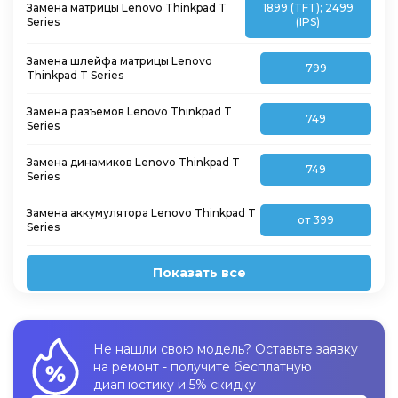
Замена матрицы Lenovo Thinkpad T
1899 (TFT); 2499
Series
(IPS)
Замена шлейфа матрицы Lenovo
799
Thinkpad T Series
Замена разъемов Lenovo Thinkpad T
749
Series
Замена динамиков Lenovo Thinkpad T
749
Series
Замена аккумулятора Lenovo Thinkpad T
от 399
Series
Показать все
Не нашли свою модель? Оставьте заявку
на ремонт - получите бесплатную
диагностику и 5% скидку