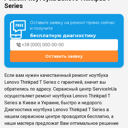
Series
Театральная
Позняки
Оставьте заявку на ремонт прямо сейчас
г. Киев, ул. Крещатик 44-А
г. Киев, ул. Анны Ахматовой, 30
и получите
Оболонь
бесплатную диагностику
Дворец "Украина"
г. Киев, ТЦ LAKE PLAZA, ул. Героев
г. Киев, ул. Казимира Малевича, 87
полка «Азов», 12
Дарница
Оставить заявку
г. Киев, Комфорт Таун, ул.
Березнева, 16, корпус 3
Если вам нужен качественный ремонт ноутбука
Lenovo Thinkpad T Series с гарантией, значит вы
обратились по адресу. Сервисный центр ServiceInUa
осуществляет ремонт ноутбука Lenovo Thinkpad T
RU
UK
Series в Киеве и Украине, быстро и недорого.
Диагностика ноутбука Lenovo Thinkpad T Series в
нашем сервисном центре проводится бесплатно, а
наши мастера предложат Вам оптимальное решение