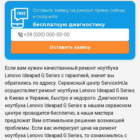
Оставьте заявку на ремонт прямо сейчас
и получите
Театральная
Позняки
бесплатную диагностику
г. Киев, ул. Крещатик 44-А
г. Киев, ул. Анны Ахматовой, 30
Оболонь
Дворец "Украина"
г. Киев, ТЦ LAKE PLAZA, ул. Героев
г. Киев, ул. Казимира Малевича, 87
Оставить заявку
полка «Азов», 12
Дарница
г. Киев, Комфорт Таун, ул.
Если вам нужен качественный ремонт ноутбука
Березнева, 16, корпус 3
Lenovo Ideapad G Series с гарантией, значит вы
обратились по адресу. Сервисный центр ServiceInUa
осуществляет ремонт ноутбука Lenovo Ideapad G Series
в Киеве и Украине, быстро и недорого. Диагностика
ноутбука Lenovo Ideapad G Series в нашем сервисном
RU
UK
центре проводится бесплатно, а наши мастера
предложат Вам оптимальное решение возникшей
проблемы. Если вас интересует цена на ремонт
ноутбука Lenovo Ideapad G Series, то ознакомьтесь с