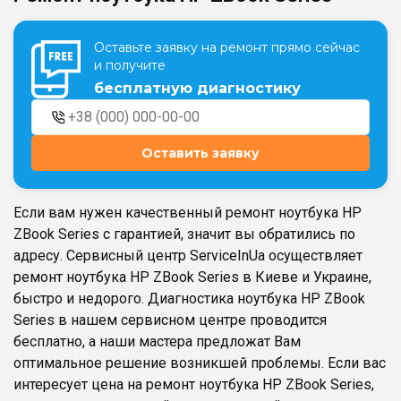
Оставьте заявку на ремонт прямо сейчас
Театральная
Позняки
и получите
г. Киев, ул. Крещатик 44-А
г. Киев, ул. Анны Ахматовой, 30
бесплатную диагностику
Оболонь
Дворец "Украина"
г. Киев, ТЦ LAKE PLAZA, ул. Героев
г. Киев, ул. Казимира Малевича, 87
полка «Азов», 12
Оставить заявку
Дарница
г. Киев, Комфорт Таун, ул.
Березнева, 16, корпус 3
Если вам нужен качественный ремонт ноутбука HP
ZBook Series с гарантией, значит вы обратились по
адресу. Сервисный центр ServiceInUa осуществляет
ремонт ноутбука HP ZBook Series в Киеве и Украине,
быстро и недорого. Диагностика ноутбука HP ZBook
RU
UK
Series в нашем сервисном центре проводится
бесплатно, а наши мастера предложат Вам
оптимальное решение возникшей проблемы. Если вас
интересует цена на ремонт ноутбука HP ZBook Series,