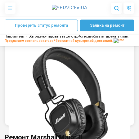
Главная
Ремонт наушников Marshall
Ремонт Marshall Major II
Проверить статус ремонта
Заявка на ремонт
Apple
Гаджеты
Напоминаем, чтобы отремонтировать ваше устройство, не обязательно ехать к нам.
Акустика
Предлагаем воспользоваться *бесплатной
курьерской доставкой.
Dyson
Бытовая техника
Другое
О нас
Доставка и оплата
Отзывы
Блог
Партнерам
Интернет-магазин
Запчасти для смартфонов
Ремонт Marshall Major II