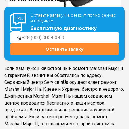
Оставьте заявку на ремонт прямо сейчас
Театральная
Позняки
и получите
г. Киев, ул. Крещатик 44-А
г. Киев, ул. Анны Ахматовой, 30
бесплатную диагностику
Оболонь
Дворец "Украина"
г. Киев, ТЦ LAKE PLAZA, ул. Героев
г. Киев, ул. Казимира Малевича, 87
полка «Азов», 12
Оставить заявку
Дарница
г. Киев, Комфорт Таун, ул.
Березнева, 16, корпус 3
Если вам нужен качественный ремонт Marshall Major II
с гарантией, значит вы обратились по адресу.
Сервисный центр ServiceInUa осуществляет ремонт
Marshall Major II в Киеве и Украине, быстро и недорого.
Диагностика Marshall Major II в нашем сервисном
RU
UK
центре проводится бесплатно, а наши мастера
предложат Вам оптимальное решение возникшей
проблемы. Если вас интересует цена на ремонт
Marshall Major II, то ознакомьтесь с прайс листом на