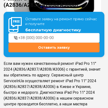
(A2836/A2837/A2838/A3006)
Театральная
Позняки
Оставьте заявку на ремонт прямо сейчас
г. Киев, ул. Крещатик 44-А
г. Киев, ул. Анны Ахматовой, 30
и получите
Оболонь
бесплатную диагностику
Дворец "Украина"
г. Киев, ТЦ LAKE PLAZA, ул. Героев
г. Киев, ул. Казимира Малевича, 87
полка «Азов», 12
Дарница
Оставить заявку
г. Киев, Комфорт Таун, ул.
Березнева, 16, корпус 3
Если вам нужен качественный ремонт iPad Pro 11"
2024 (A2836/A2837/A2838/A3006) с гарантией, значит
вы обратились по адресу. Сервисный центр
ServiceInUa осуществляет ремонт iPad Pro 11" 2024
RU
UK
(A2836/A2837/A2838/A3006) в Киеве и Украине,
быстро и недорого. Диагностика iPad Pro 11" 2024
(A2836/A2837/A2838/A3006) в нашем сервисном
центре проводится бесплатно, а наши мастера