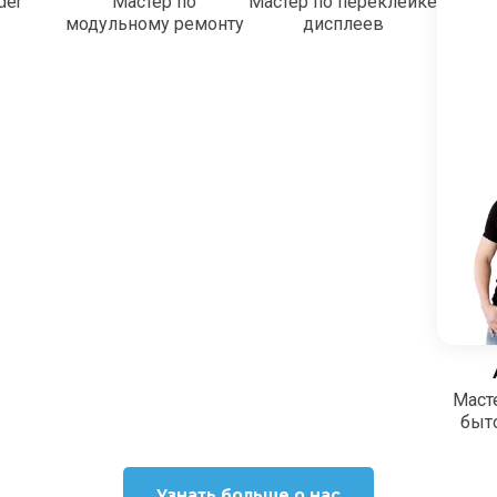
der
Мастер по
Мастер по переклейке
модульному ремонту
дисплеев
Маст
быт
Узнать больше о нас