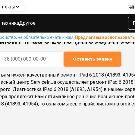
онтакты
 A1954)
 техника
Другое
ойство, не обязательно ехать к нам.
Предлагаем воспользовать
монт iPad 6 2018 (A1893, A1954
Оставить заявку
 вам нужен качественный ремонт iPad 6 2018 (A1893, A1954)
исный центр ServiceInUa осуществляет ремонт iPad 6 2018 
рого. Диагностика iPad 6 2018 (A1893, A1954) в нашем сер
ера предложат Вам оптимальное решение возникшей пробл
18 (A1893, A1954), то ознакомьтесь с прайс листом на этой с