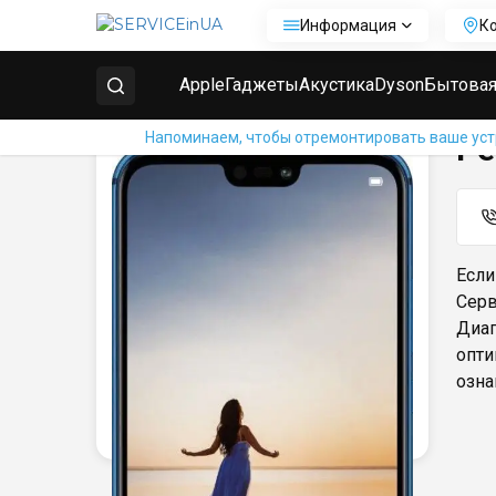
Информация
К
Главная
Ремонт телефонов Huawei
Ремонт Huawe
Apple
Гаджеты
Акустика
Dyson
Бытовая
Напоминаем, чтобы отремонтировать ваше устр
Ре
Если
Серв
Диаг
опти
озна