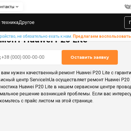
онтакты
i P20 Lite
 техника
Другое
ойство, не обязательно ехать к нам.
Предлагаем воспользовать
монт Huawei P20 Lite
Оставить заявку
 вам нужен качественный ремонт Huawei P20 Lite с гаранти
исный центр ServiceInUa осуществляет ремонт Huawei P20 L
ностика Huawei P20 Lite в нашем сервисном центре прово
мальное решение возникшей проблемы. Если вас интересует
комьтесь с прайс листом на этой странице.