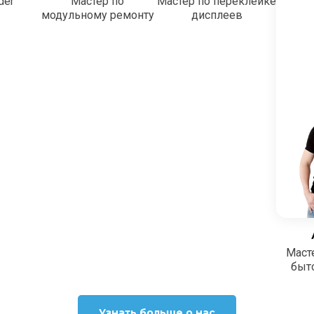
der
Мастер по
Мастер по переклейке
модульному ремонту
дисплеев
Маст
быт
Узнать больше о нас