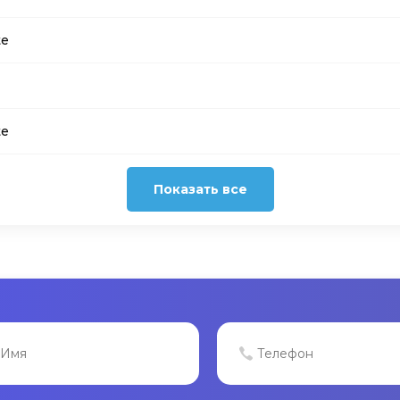
te
te
Показать все