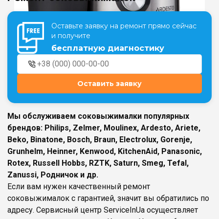
Оставьте заявку на ремонт прямо сейчас
Театральная
Позняки
и получите
г. Киев, ул. Крещатик 44-А
г. Киев, ул. Анны Ахматовой, 30
бесплатную диагностику
Оболонь
Дворец "Украина"
г. Киев, ТЦ LAKE PLAZA, ул. Героев
г. Киев, ул. Казимира Малевича, 87
полка «Азов», 12
Оставить заявку
Дарница
г. Киев, Комфорт Таун, ул.
Березнева, 16, корпус 3
Мы обслуживаем соковыжималки популярных
брендов: Philips, Zelmer, Moulinex, Ardesto, Ariete,
Beko, Binatone, Bosch, Braun, Electrolux, Gorenje,
Grunhelm, Heinner, Kenwood, KitchenAid, Panasonic,
Rotex, Russell Hobbs, RZTK, Saturn, Smeg, Tefal,
RU
UK
Zanussi, Родничок и др.
Если вам нужен качественный ремонт
соковыжималок с гарантией, значит вы обратились по
адресу. Сервисный центр ServiceInUa осуществляет