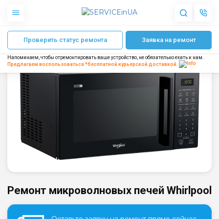
Главная
Ремонт микроволновых печей
Ремонт микроволновых печей 
Проверить статус ремонта
Заявка на ремонт
Apple
Гаджеты
Напоминаем, чтобы отремонтировать ваше устройство, не обязательно ехать к нам.
Акустика
Предлагаем воспользоваться *бесплатной
курьерской доставкой.
Dyson
Бытовая техника
Другое
О нас
Доставка и оплата
Отзывы
Блог
Партнерам
Ремонт микроволновых печей Whirlpool
Интернет-магазин
Запчасти для смартфонов