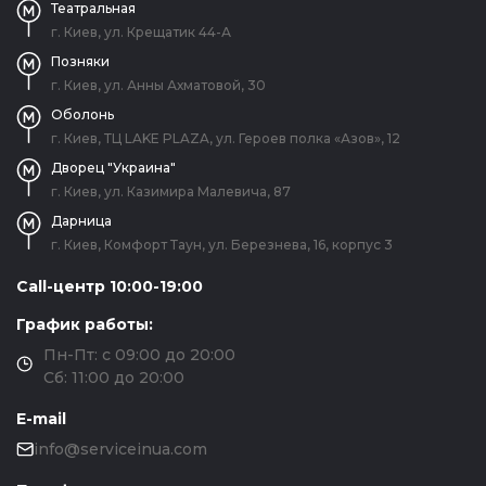
Театральная
г. Киев, ул. Крещатик 44-А
Позняки
г. Киев, ул. Анны Ахматовой, 30
Оболонь
г. Киев, ТЦ LAKE PLAZA, ул. Героев полка «Азов», 12
Дворец "Украина"
г. Киев, ул. Казимира Малевича, 87
Дарница
г. Киев, Комфорт Таун, ул. Березнева, 16, корпус 3
Call-центр 10:00-19:00
График работы:
Пн-Пт: с 09:00 до 20:00
Сб: 11:00 до 20:00
E-mail
info@serviceinua.com