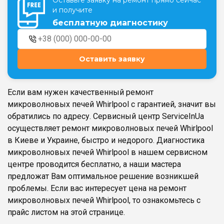
Оставьте заявку на ремонт прямо сейчас
и получите
бесплатную диагностику
Театральная
Позняки
г. Киев, ул. Крещатик 44-А
г. Киев, ул. Анны Ахматовой, 30
Оставить заявку
Оболонь
Дворец "Украина"
г. Киев, ТЦ LAKE PLAZA, ул. Героев
г. Киев, ул. Казимира Малевича, 87
полка «Азов», 12
Если вам нужен качественный ремонт
Дарница
микроволновых печей Whirlpool с гарантией, значит вы
г. Киев, Комфорт Таун, ул.
Березнева, 16, корпус 3
обратились по адресу. Сервисный центр ServiceInUa
осуществляет ремонт микроволновых печей Whirlpool
в Киеве и Украине, быстро и недорого. Диагностика
микроволновых печей Whirlpool в нашем сервисном
центре проводится бесплатно, а наши мастера
RU
UK
предложат Вам оптимальное решение возникшей
проблемы. Если вас интересует цена на ремонт
микроволновых печей Whirlpool, то ознакомьтесь с
прайс листом на этой странице.